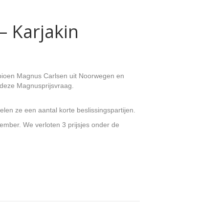
 Karjakin
ampioen Magnus Carlsen uit Noorwegen en
n deze Magnusprijsvraag.
pelen ze een aantal korte beslissingspartijen.
ovember. We verloten 3 prijsjes onder de