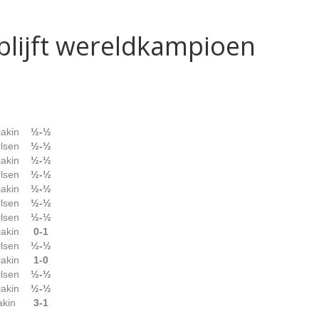
blijft wereldkampioen
jakin
½-½
rlsen
½-½
jakin
½-½
rlsen
½-½
jakin
½-½
rlsen
½-½
rlsen
½-½
jakin
0-1
rlsen
½-½
jakin
1-0
rlsen
½-½
jakin
½-½
akin
3-1