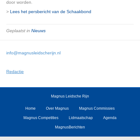
door worden.
>
Lees het persbericht van de Schaakbond
Geplaatst in
Nieuws
info@magnusleidscherijn.nl
Redactie
Magnus Leidsche Rijn
Home
Over Magnus
Magnus Commissies
Magnus Competities
Lidmaatschap
Agenda
MagnusBerichten