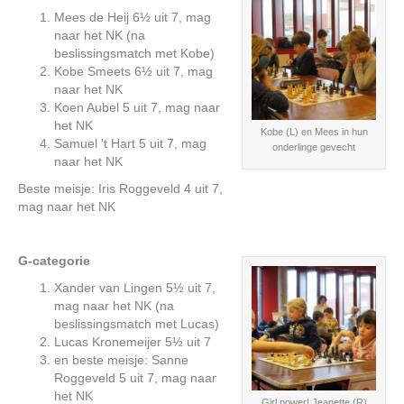
Mees de Heij 6½ uit 7, mag
naar het NK (na
beslissingsmatch met Kobe)
Kobe Smeets 6½ uit 7, mag
naar het NK
Koen Aubel 5 uit 7, mag naar
het NK
Kobe (L) en Mees in hun
Samuel ’t Hart 5 uit 7, mag
onderlinge gevecht
naar het NK
Beste meisje: Iris Roggeveld 4 uit 7,
mag naar het NK
G-categorie
Xander van Lingen 5½ uit 7,
mag naar het NK (na
beslissingsmatch met Lucas)
Lucas Kronemeijer 5½ uit 7
en beste meisje: Sanne
Roggeveld 5 uit 7, mag naar
het NK
Girl power! Jeanette (R)