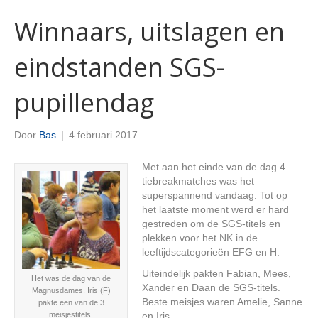
Winnaars, uitslagen en
eindstanden SGS-
pupillendag
Door
Bas
|
4 februari 2017
Met aan het einde van de dag 4
tiebreakmatches was het
superspannend vandaag. Tot op
het laatste moment werd er hard
gestreden om de SGS-titels en
plekken voor het NK in de
leeftijdscategorieën EFG en H.
Uiteindelijk pakten Fabian, Mees,
Het was de dag van de
Xander en Daan de SGS-titels.
Magnusdames. Iris (F)
Beste meisjes waren Amelie, Sanne
pakte een van de 3
meisjestitels.
en Iris.