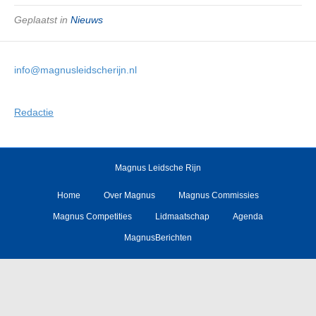
Geplaatst in
Nieuws
info@magnusleidscherijn.nl
Redactie
Magnus Leidsche Rijn
Home
Over Magnus
Magnus Commissies
Magnus Competities
Lidmaatschap
Agenda
MagnusBerichten