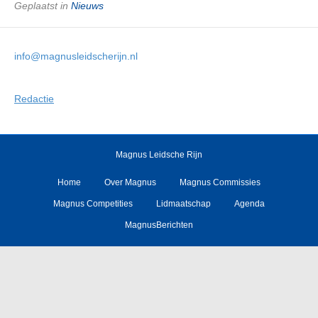
Geplaatst in
Nieuws
info@magnusleidscherijn.nl
Redactie
Magnus Leidsche Rijn
Home
Over Magnus
Magnus Commissies
Magnus Competities
Lidmaatschap
Agenda
MagnusBerichten