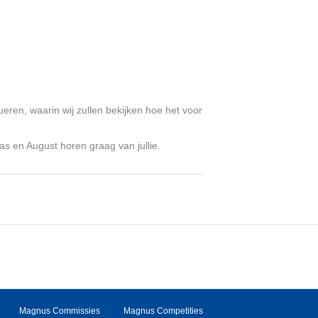
eren, waarin wij zullen bekijken hoe het voor
s en August horen graag van jullie.
Magnus Commissies
Magnus Competities