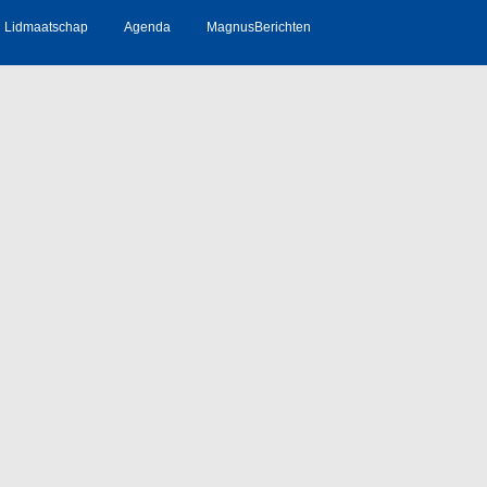
Lidmaatschap
Agenda
MagnusBerichten