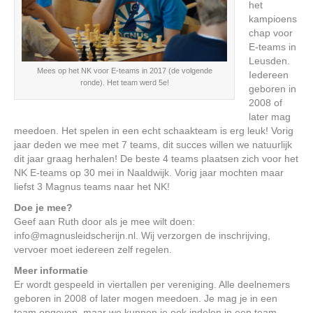
het
kampioens
chap voor
E-teams in
Leusden.
Mees op het NK voor E-teams in 2017 (de volgende
Iedereen
ronde). Het team werd 5e!
geboren in
2008 of
later mag
meedoen. Het spelen in een echt schaakteam is erg leuk! Vorig
jaar deden we mee met 7 teams, dit succes willen we natuurlijk
dit jaar graag herhalen! De beste 4 teams plaatsen zich voor het
NK E-teams op 30 mei in Naaldwijk. Vorig jaar mochten maar
liefst 3 Magnus teams naar het NK!
Doe je mee?
Geef aan Ruth door als je mee wilt doen:
info
@
magnusleidscherijn.nl. Wij verzorgen de inschrijving,
vervoer moet iedereen zelf regelen.
Meer informatie
Er wordt gespeeld in viertallen per vereniging. Alle deelnemers
geboren in 2008 of later mogen meedoen. Je mag je in een
team opgeven, maar we kunnen je ook indelen in een team.