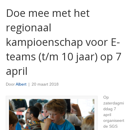
Doe mee met het
regionaal
kampioenschap voor E-
teams (t/m 10 jaar) op 7
april
Door
Albert
|
20 maart 2018
Op
zaterdagmi
ddag 7
april
organiseert
de SGS