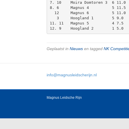
7. 10    Moira Domtoren 3  6 11.0

8. 6     Magnus 4          5 11.5

  12     Magnus 6          5 11.0

   3     Hoogland 1        5 9.0

11. 11   Magnus 5          4 7.5

12. 9    Hoogland 2        1 5.0
Geplaatst in
Nieuws
en tagged
NK Competiti
info@magnusleidscherijn.nl
Magnus Leidsche Rijn