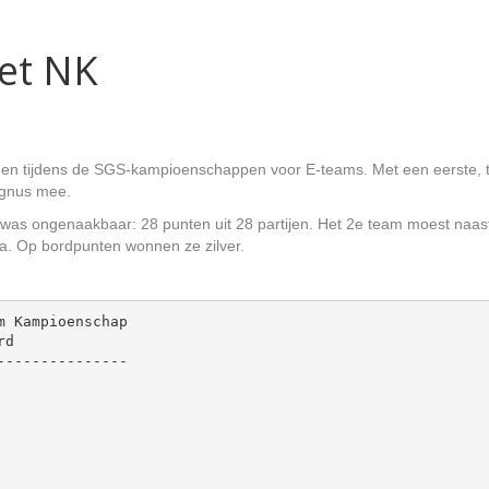
het NK
 tijdens de SGS-kampioenschappen voor E-teams. Met een eerste, tw
agnus mee.
as ongenaakbaar: 28 punten uit 28 partijen. Het 2e team moest naast
a. Op bordpunten wonnen ze zilver.
 Kampioenschap

d

--------------
