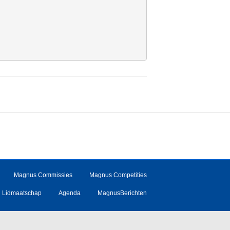
Magnus Commissies
Magnus Competities
Lidmaatschap
Agenda
MagnusBerichten