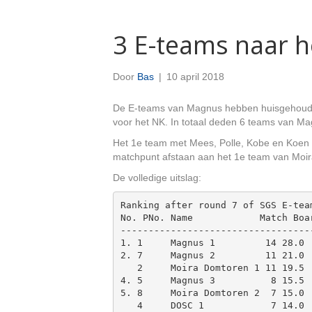
3 E-teams naar 
Door
Bas
|
10 april 2018
De E-teams van Magnus hebben huisgehouden
voor het NK. In totaal deden 6 teams van M
Het 1e team met Mees, Polle, Kobe en Koen w
matchpunt afstaan aan het 1e team van Moir
De volledige uitslag:
Ranking after round 7 of SGS E-team
No. PNo. Name            Match Boar
-----------------------------------
1. 1     Magnus 1         14 28.0

2. 7     Magnus 2         11 21.0

   2     Moira Domtoren 1 11 19.5

4. 5     Magnus 3          8 15.5

5. 8     Moira Domtoren 2  7 15.0

   4     DOSC 1            7 14.0
