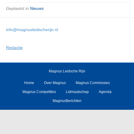
Geplaatst in
Nieuws
info@magnusleidscherijn.nl
Redactie
Magnus Leidsche Rijn
Home
Over Magnus
Magnus Commissies
Magnus Competities
Lidmaatschap
Agenda
MagnusBerichten