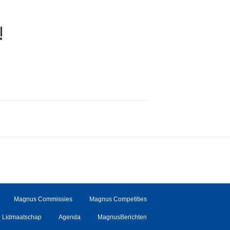
!
Magnus Commissies
Magnus Competities
Lidmaatschap
Agenda
MagnusBerichten