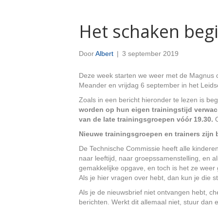
Het schaken begi
Door
Albert
|
3 september 2019
Deze week starten we weer met de Magnus c
Meander en vrijdag 6 september in het Leids
Zoals in een bericht hieronder te lezen is b
worden op hun eigen trainingstijd verwac
van de late trainingsgroepen vóór 19.30.
O
Nieuwe trainingsgroepen en trainers zijn
De Technische Commissie heeft alle kinderen 
naar leeftijd, naar groepssamenstelling, en 
gemakkelijke opgave, en toch is het ze weer g
Als je hier vragen over hebt, dan kun je die s
Als je de nieuwsbrief niet ontvangen hebt, c
berichten. Werkt dit allemaal niet, stuur dan