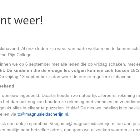
nt weer!
lubavond. Al onze leden zijn weer van harte welkom om te komen sc
che Rijn College.
eginnen we op 6 september met alle leden die op vrijdag schaken, met e
ht. De kinderen die de vroege les volgen kunnen zich tussen 18:
p vrijdag 13 september is dan weer de eerste reguliere clubavond.
 bekend
opnieuw ingedeeld. Daarbij houden ze natuurlijk allereerst rekening m
als het dan ook nog kan houden ze rekening met vriendjes en vriendinn
elukt alles in elkaar te puzzelen. Hulde! De nieuwe indeling is te beki
tellen via
tc@magnusleidscherijn.nl
.
heck dan ook je spambox. Voeg info@magnusleidscherijn.nl toe aan je 
 een mailtje naar hetzelfde adres, dan gaan we uitzoeken waarom je onze