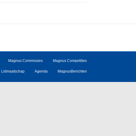
Magnus Commissies
Magnus Competities
Lidmaatschap
Agenda
MagnusBerichten