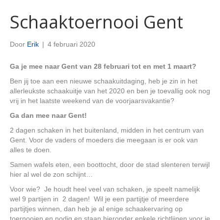
Schaaktoernooi Gent
Door
Erik
|
4 februari 2020
Ga je mee naar Gent van 28 februari tot en met 1 maart?
Ben jij toe aan een nieuwe schaakuitdaging, heb je zin in het
allerleukste schaakuitje van het 2020 en ben je toevallig ook nog
vrij in het laatste weekend van de voorjaarsvakantie?
Ga dan mee naar Gent!
2 dagen schaken in het buitenland, midden in het centrum van
Gent. Voor de vaders of moeders die meegaan is er ook van
alles te doen.
Samen wafels eten, een boottocht, door de stad slenteren terwijl
hier al wel de zon schijnt…
Voor wie? Je houdt heel veel van schaken, je speelt namelijk
wel 9 partijen in 2 dagen! Wil je een partijtje of meerdere
partijtjes winnen, dan heb je al enige schaakervaring op
toernooien en nodig en staan hieronder enkele richtlijnen voor je