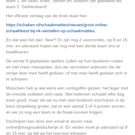
team 1, en Sean, Koen, Steven en Susanth zijn geplaatst als
team 2. Gefeliciteerd!
Het officiele verslag van de knsb staat hier:
https://schaken.nl/schaakmatties/nieuws/groot-online-
schaakfeest-bij-nk-viertallen-op-schaakmatties
En dat was het dan. Nee!!! Er zijn nog 2 voorrondes, op 8 en 15
mei, en uiteraard hopen we nog met een derde team ons te
kwalificeren.
De eerste 8 geplaatste spelers zullen op hun lauweren rusten
en niet meer meespelen, dus we verzoeken iedereen die de
vorige keer mee heeft gedaan, of niet mee heeft gedaan zich in
te schrijven.
Misschien heb je wel eens een oorlogsfilm gezien, het leger met
de meeste soldaten wint vaak. Niet iedereen schaakt elke dag
even goed, maar als we nu met veel kinderen inschrijven is de
kans simpelweg groter, dat er een aantal 3 of 4 punten scoren,
en we zo nog een team in de finale kunnen krijgen.
Inschrijven kan door een email te sturen naar
online@magnusleidscherijn.nl. En verder moet je uiteraard op 8
en 15 mei, op tijd op het toernooi inloggen.