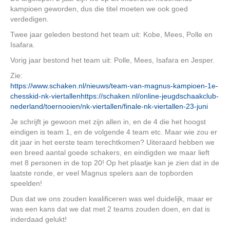
kampioen geworden, dus die titel moeten we ook goed
verdedigen.
Twee jaar geleden bestond het team uit: Kobe, Mees, Polle en
Isafara.
Vorig jaar bestond het team uit: Polle, Mees, Isafara en Jesper.
Zie:
https://www.schaken.nl/nieuws/team-van-magnus-kampioen-1e-
chesskid-nk-viertallen
https://schaken.nl/online-jeugdschaakclub-
nederland/toernooien/nk-viertallen/finale-nk-viertallen-23-juni
Je schrijft je gewoon met zijn allen in, en de 4 die het hoogst
eindigen is team 1, en de volgende 4 team etc. Maar wie zou er
dit jaar in het eerste team terechtkomen? Uiteraard hebben we
een breed aantal goede schakers, en eindigden we maar lieft
met 8 personen in de top 20! Op het plaatje kan je zien dat in de
laatste ronde, er veel Magnus spelers aan de topborden
speelden!
Dus dat we ons zouden kwalificeren was wel duidelijk, maar er
was een kans dat we dat met 2 teams zouden doen, en dat is
inderdaad gelukt!