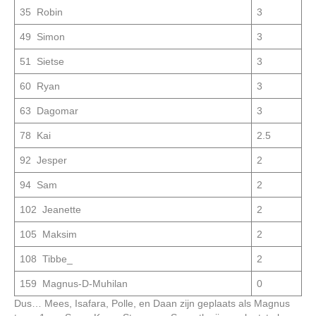
35 Robin
3
49 Simon
3
51 Sietse
3
60 Ryan
3
63 Dagomar
3
78 Kai
2.5
92 Jesper
2
94 Sam
2
102 Jeanette
2
105 Maksim
2
108 Tibbe_
2
159 Magnus-D-Muhilan
0
Dus… Mees, Isafara, Polle, en Daan zijn geplaats als Magnus