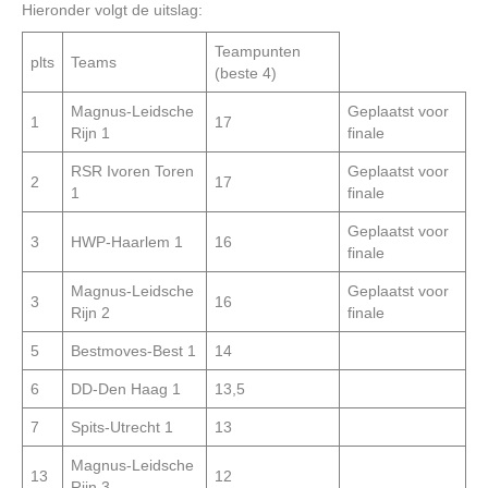
Hieronder volgt de uitslag:
Teampunten
plts
Teams
(beste 4)
Magnus-Leidsche
Geplaatst voor
1
17
Rijn 1
finale
RSR Ivoren Toren
Geplaatst voor
2
17
1
finale
Geplaatst voor
3
HWP-Haarlem 1
16
finale
Magnus-Leidsche
Geplaatst voor
3
16
Rijn 2
finale
5
Bestmoves-Best 1
14
6
DD-Den Haag 1
13,5
7
Spits-Utrecht 1
13
Magnus-Leidsche
13
12
Rijn 3