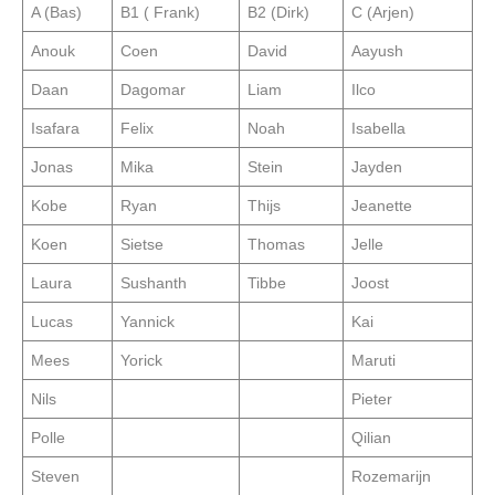
A (Bas)
B1 ( Frank)
B2 (Dirk)
C (Arjen)
Anouk
Coen
David
Aayush
Daan
Dagomar
Liam
Ilco
Isafara
Felix
Noah
Isabella
Jonas
Mika
Stein
Jayden
Kobe
Ryan
Thijs
Jeanette
Koen
Sietse
Thomas
Jelle
Laura
Sushanth
Tibbe
Joost
Lucas
Yannick
Kai
Mees
Yorick
Maruti
Nils
Pieter
Polle
Qilian
Steven
Rozemarijn