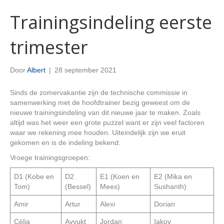
Trainingsindeling eerste
trimester
Door
Albert
|
28 september 2021
Sinds de zomervakantie zijn de technische commissie in
samenwerking met de hoofdtrainer bezig geweest om de
nieuwe trainingsindeling van dit nieuwe jaar te maken. Zoals
altijd was het weer een grote puzzel want er zijn veel factoren
waar we rekening mee houden. Uiteindelijk zijn we eruit
gekomen en is de indeling bekend:
Vroege trainingsgroepen:
D1 (Kobe en
D2
E1 (Koen en
E2 (Mika en
Tom)
(Bessel)
Mees)
Sushanth)
Amir
Artur
Alexi
Dorian
Célia
Avyukt
Jordan
Iakov