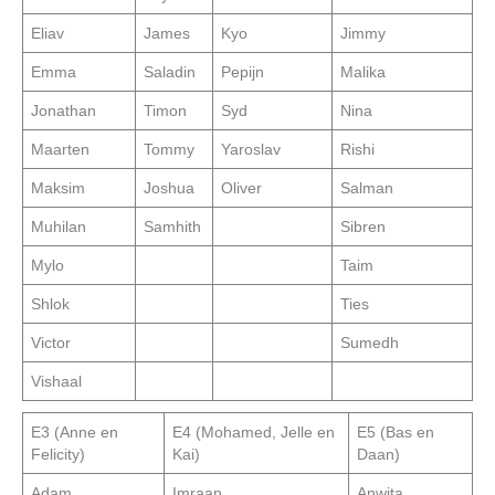
Eliav
James
Kyo
Jimmy
Emma
Saladin
Pepijn
Malika
Jonathan
Timon
Syd
Nina
Maarten
Tommy
Yaroslav
Rishi
Maksim
Joshua
Oliver
Salman
Muhilan
Samhith
Sibren
Mylo
Taim
Shlok
Ties
Victor
Sumedh
Vishaal
E3 (Anne en
E4 (Mohamed, Jelle en
E5 (Bas en
Felicity)
Kai)
Daan)
Adam
Imraan
Anwita