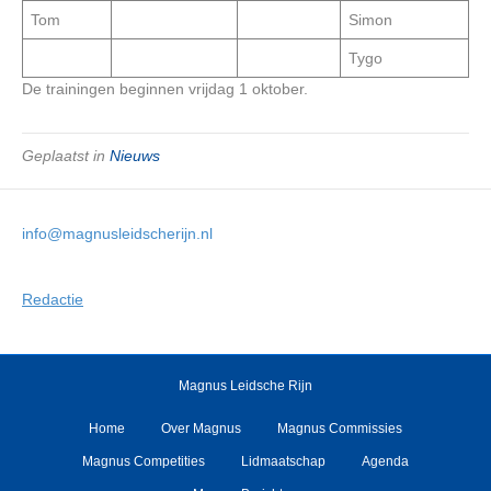
Tom
Simon
Tygo
De trainingen beginnen vrijdag 1 oktober.
Geplaatst in
Nieuws
info@magnusleidscherijn.nl
Redactie
Magnus Leidsche Rijn
Home
Over Magnus
Magnus Commissies
Magnus Competities
Lidmaatschap
Agenda