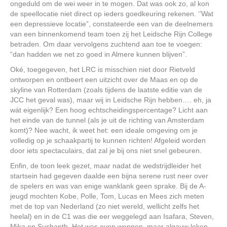
ongeduld om de wei weer in te mogen. Dat was ook zo, al kon
de speellocatie niet direct op ieders goedkeuring rekenen. ‘’Wat
een depressieve locatie”, constateerde een van de deelnemers
van een binnenkomend team toen zij het Leidsche Rijn College
betraden. Om daar vervolgens zuchtend aan toe te voegen:
“dan hadden we net zo goed in Almere kunnen blijven”.
Oké, toegegeven, het LRC is misschien niet door Rietveld
ontworpen en ontbeert een uitzicht over de Maas en op de
skyline van Rotterdam (zoals tijdens de laatste editie van de
JCC het geval was), maar wij in Leidsche Rijn hebben…. eh, ja
wát eigenlijk? Een hoog echtscheidingspercentage? Licht aan
het einde van de tunnel (als je uit de richting van Amsterdam
komt)? Nee wacht, ik weet het: een ideale omgeving om je
volledig op je schaakpartij te kunnen richten! Afgeleid worden
door iets spectaculairs, dat zal je bij ons niet snel gebeuren.
Enfin, de toon leek gezet, maar nadat de wedstrijdleider het
startsein had gegeven daalde een bijna serene rust neer over
de spelers en was van enige wanklank geen sprake. Bij de A-
jeugd mochten Kobe, Polle, Tom, Lucas en Mees zich meten
met de top van Nederland (zo niet wereld, wellicht zelfs het
heelal) en in de C1 was die eer weggelegd aan Isafara, Steven,
Mika en Sushanth. Het was even wennen, maar algauw leken