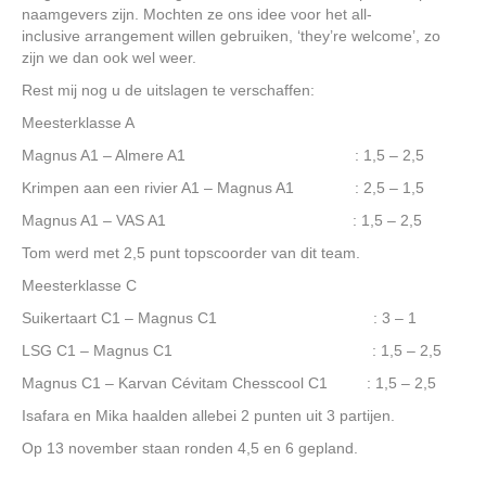
naamgevers zijn. Mochten ze ons idee voor het all-
inclusive arrangement willen gebruiken, ‘they’re welcome’, zo
zijn we dan ook wel weer.
Rest mij nog u de uitslagen te verschaffen:
Meesterklasse A
Magnus A1 – Almere A1 : 1,5 – 2,5
Krimpen aan een rivier A1 – Magnus A1 : 2,5 – 1,5
Magnus A1 – VAS A1 : 1,5 – 2,5
Tom werd met 2,5 punt topscoorder van dit team.
Meesterklasse C
Suikertaart C1 – Magnus C1 : 3 – 1
LSG C1 – Magnus C1 : 1,5 – 2,5
Magnus C1 – Karvan Cévitam Chesscool C1 : 1,5 – 2,5
Isafara en Mika haalden allebei 2 punten uit 3 partijen.
Op 13 november staan ronden 4,5 en 6 gepland.