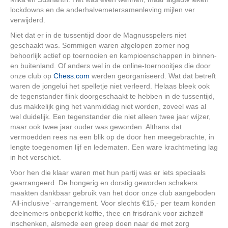
lockdowns en de anderhalvemetersamenleving mijlen ver
verwijderd.
Niet dat er in de tussentijd door de Magnusspelers niet
geschaakt was. Sommigen waren afgelopen zomer nog
behoorlijk actief op toernooien en kampioenschappen in binnen-
en buitenland. Of anders wel in de online-toernooitjes die door
onze club op
Chess.com
werden georganiseerd. Wat dat betreft
waren de jongelui het spelletje niet verleerd. Helaas bleek ook
de tegenstander flink doorgeschaakt te hebben in de tussentijd,
dus makkelijk ging het vanmiddag niet worden, zoveel was al
wel duidelijk. Een tegenstander die niet alleen twee jaar wijzer,
maar ook twee jaar ouder was geworden. Althans dat
vermoedden rees na een blik op de door hen meegebrachte, in
lengte toegenomen lijf en ledematen. Een ware krachtmeting lag
in het verschiet.
Voor hen die klaar waren met hun partij was er iets speciaals
gearrangeerd. De hongerig en dorstig geworden schakers
maakten dankbaar gebruik van het door onze club aangeboden
‘All-inclusive’ -arrangement. Voor slechts €15,- per team konden
deelnemers onbeperkt koffie, thee en frisdrank voor zichzelf
inschenken, alsmede een greep doen naar de met zorg