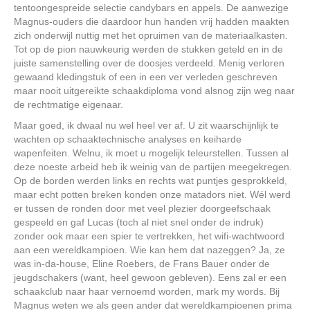
tentoongespreide selectie candybars en appels. De aanwezige
Magnus-ouders die daardoor hun handen vrij hadden maakten
zich onderwijl nuttig met het opruimen van de materiaalkasten.
Tot op de pion nauwkeurig werden de stukken geteld en in de
juiste samenstelling over de doosjes verdeeld. Menig verloren
gewaand kledingstuk of een in een ver verleden geschreven
maar nooit uitgereikte schaakdiploma vond alsnog zijn weg naar
de rechtmatige eigenaar.
Maar goed, ik dwaal nu wel heel ver af. U zit waarschijnlijk te
wachten op schaaktechnische analyses en keiharde
wapenfeiten. Welnu, ik moet u mogelijk teleurstellen. Tussen al
deze noeste arbeid heb ik weinig van de partijen meegekregen.
Op de borden werden links en rechts wat puntjes gesprokkeld,
maar echt potten breken konden onze matadors niet. Wél werd
er tussen de ronden door met veel plezier doorgeefschaak
gespeeld en gaf Lucas (toch al niet snel onder de indruk)
zonder ook maar een spier te vertrekken, het wifi-wachtwoord
aan een wereldkampioen. Wie kan hem dat nazeggen? Ja, ze
was in-da-house, Eline Roebers, de Frans Bauer onder de
jeugdschakers (want, heel gewoon gebleven). Eens zal er een
schaakclub naar haar vernoemd worden, mark my words. Bij
Magnus weten we als geen ander dat wereldkampioenen prima