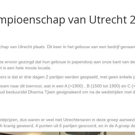
mpioenschap van Utrecht 
ap van Utrecht plaats. Dit keer in het gebouw van een bedrijf genaa
ze ervoor gezorgd dat hun gebouw in papendorp aan onze kant van de ri
 is een hele mooie locatie.
rs is dat er drie dagen 2 partijen werden gespeeld, met geen enkele pa
am naar dit toernooi, wat in een A (>1900) , B (1500 tot 1900) en C (
ud bestuurslid Dharma Tjiam gesignaleerd om na de wedstrijden met de sp
ldprijzen, dus waren er veel niet Utrechtenaren in deze groep aanwe
kranig geweerd, 4 punten uit 6 partijen gescoord, en in de A groep de 