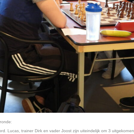
 ronde:
rd. Lucas, trainer Dirk en vader Joost zijn uiteindelijk om 3 uitgekomen