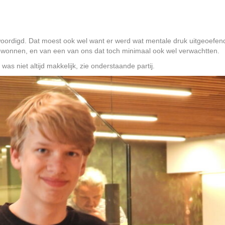
ordigd. Dat moest ook wel want er werd wat mentale druk uitgeoefend
ewonnen, en van een van ons dat toch minimaal ook wel verwachtten.
t was niet altijd makkelijk, zie onderstaande partij.