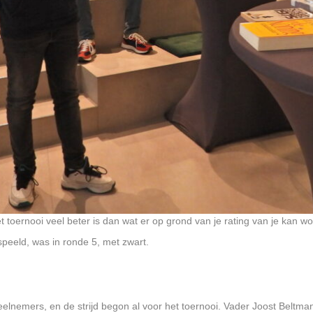
het toernooi veel beter is dan wat er op grond van je rating van je kan 
peeld, was in ronde 5, met zwart.
nemers, en de strijd begon al voor het toernooi. Vader Joost Beltman