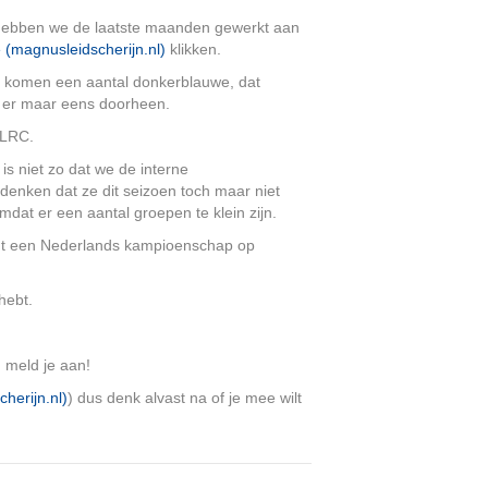
hebben we de laatste maanden gewerkt aan
magnusleidscherijn.nl)
klikken.
na komen een aantal donkerblauwe, dat
ik er maar eens doorheen.
 LRC.
is niet zo dat we de interne
edenken dat ze dit seizoen toch maar niet
at er een aantal groepen te klein zijn.
wordt een Nederlands kampioenschap op
hebt.
n meld je aan!
herijn.nl)
) dus denk alvast na of je mee wilt