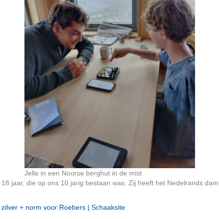
Jelle in een Noorse berghut in de mist
18 jaar, die op ons 10 jarig bestaan was. Zij heeft het Nedelrands 
zilver + norm voor Roebers | Schaaksite