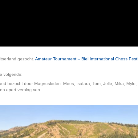
tserland gezocht.
Amateur Tournament – Biel International Chess Festiv
de volgende:
oed bezocht door Magnusleden. Mees, Isafara, Tom, Jelle, Mika, Mylo, S
een apart verslag van.