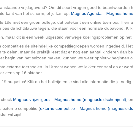
anstaande vrijdagavond? Om dit soort vragen goed te beantwoorden 
erkant van het scherm, of je kan op:
Magnus Agenda – Magnus home (
de 19e met een groen bolletje, dat betekent een online toernooi. Hier
je pas de lichtblauwe tegen, die staan voor een normale clubavond. Kl
n, maar dit is een week uitgesteld vanwege koelingsproblemen op het
 competities de uiteindelijke competitiegroepen worden ingedeeld. Het 
n te delen, maar de praktijk leert dat er nog een aantal kinderen dan b
 het begin van het seizoen maken, kunnen we weer opnieuw beginnen omd
sante externe toernooien. In Utrecht wonen we lekker centraal en er 
aar eens op 16 oktober.
19 augustus! Klik op het bolletje en je vind alle informatie die je nodig 
us check
Magnus vrijwilligers – Magnus home (magnusleidscherijn.nl)
, e
 externe competitie (
externe competitie – Magnus home (magnusleidsc
er wil zijn!