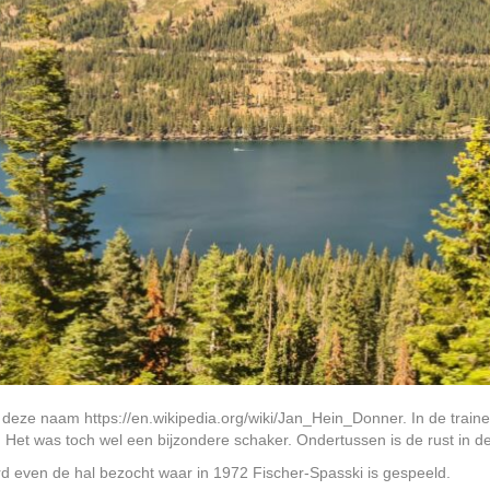
deze naam https://en.wikipedia.org/wiki/Jan_Hein_Donner. In de trai
. Het was toch wel een bijzondere schaker. Ondertussen is de rust in 
ard even de hal bezocht waar in 1972 Fischer-Spasski is gespeeld.