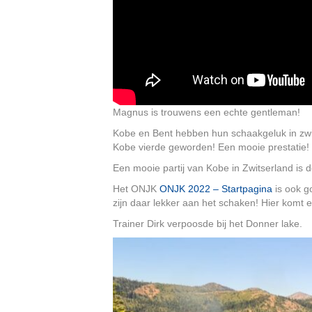
Magnus is trouwens een echte gentleman!
Kobe en Bent hebben hun schaakgeluk in zwi
Kobe vierde geworden! Een mooie prestatie!
Een mooie partij van Kobe in Zwitserland is 
Het ONJK
ONJK 2022 – Startpagina
is ook g
zijn daar lekker aan het schaken! Hier komt 
Trainer Dirk verpoosde bij het Donner lake.