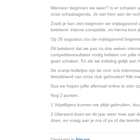
Wanneer beginnen we weer? Is er schaken a
onze schaakagenda. Je ziet hem aan de recht
Zoals je kan zien beginnen we vrijdagavond 
betekent: interne competitie, en hierna kom 
Op 26 augustus zou de vrijdagavond beginne
Dit betekent dat we pas na drie weken interne
competitieresultaten nodig hebben om jullie i
gaan schaken. En als we indeling gelijk aan
De oranje bolletjes zijn de voor ons interes
fietsafstand van onze club gehouden! Klik m
Dus we hopen jullie allemaal online te zien op 
Nog 2 punten:
1 Vrijwilligers kunnen we altijd gebruiken, d
2 Uiteraard doen we dit jaar weer mee aan de
doen, en vraag aan je ma of pa of die teamleid
Geplaatst in
Nieuws