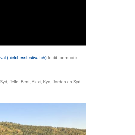
al (bielchessfestival.ch)
In dit toernooi is
yd, Jelle, Bent, Alexi, Kyo, Jordan en Syd