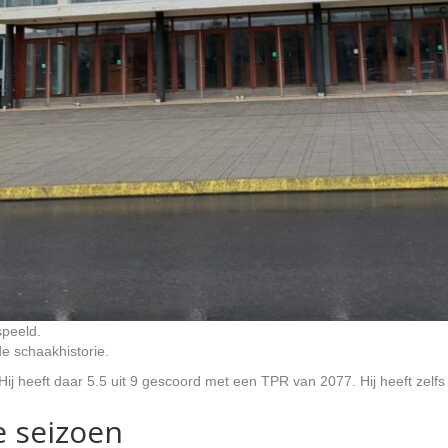
speeld.
e schaakhistorie.
 Hij heeft daar 5.5 uit 9 gescoord met een TPR van 2077. Hij heeft zel
e seizoen