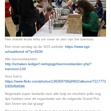
Hier enkele leuke links om meer te zien van het toernooi:
Een mooi verslag op de SGS website:
https://www.sgs-
schaakbond.nl/?p=5630
Alle toernooistanden:
http://schaken.ledigerf.net/sgsgp/toernooistanden.php?
toernooi=134
Voor foto’s
https://www.flickr.com/photos/138269708@N02/albums/7217772
0305958586
Nogmaals super bedankt voor alle hulp en mochten jullie nog
tips hebben voor de organisatie van de volgende Grand Prix
dan horen we dat graag!
Daarnaast zijn we als bestuur dus super blij dat er zoveel van