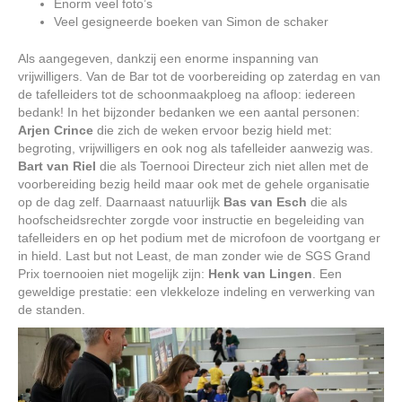
Enorm veel foto’s
Veel gesigneerde boeken van Simon de schaker
Als aangegeven, dankzij een enorme inspanning van
vrijwilligers. Van de Bar tot de voorbereiding op zaterdag en van
de tafelleiders tot de schoonmaakploeg na afloop: iedereen
bedank! In het bijzonder bedanken we een aantal personen:
Arjen Crince
die zich de weken ervoor bezig hield met:
begroting, vrijwilligers en ook nog als tafelleider aanwezig was.
Bart van Riel
die als Toernooi Directeur zich niet allen met de
voorbereiding bezig heild maar ook met de gehele organisatie
op de dag zelf. Daarnaast natuurlijk
Bas van Esch
die als
hoofscheidsrechter zorgde voor instructie en begeleiding van
tafelleiders en op het podium met de microfoon de voortgang er
in hield. Last but not Least, de man zonder wie de SGS Grand
Prix toernooien niet mogelijk zijn:
Henk van Lingen
. Een
geweldige prestatie: een vlekkeloze indeling en verwerking van
de standen.