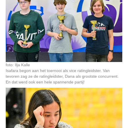
foto: Ilja Kalle
Isafara begon aan het toernooi als vice ratingleidster. Van
tevoren zag ze de ratingleidster, Dana als grootste concurrent.
En dat werd ook een hele spannende partij!