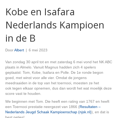
Kobe en Isafara
Nederlands Kampioen
in de B
Door
Albert
|
6 mei 2023
Van zondag 30 april tot en met zaterdag 6 mei vond het NK ABC
plaats in Almelo. Vanuit Magnus hadden zich 4 spelers
geplaatst: Tom, Kobe, Isafara en Polle. De 1e ronde begon
goed, met winst voor alle vier. Omdat de jongens
meedraaiden in de top van het toernooi, moesten ze het
ook tegen elkaar opnemen, dus dan wordt het wat moeilijk deze
score vast te houden.
We beginnen met Tom. Die heeft een rating van 1767 en heeft
een Toernooi prestatie neergezet van 1866 (
Resultaten –
Nederlands Jeugd Schaak Kampioenschap (njsk.nl)
), en dat is
best netjes!