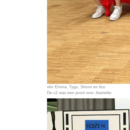
vlnr Emma, Tygo, Simon en Ilco
De c2 was een prooi voor Jeanette: