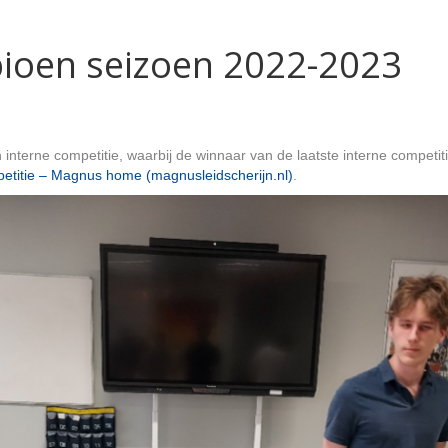
pioen seizoen 2022-2023
interne competitie, waarbij de winnaar van de laatste interne competi
petitie – Magnus home (magnusleidscherijn.nl)
.