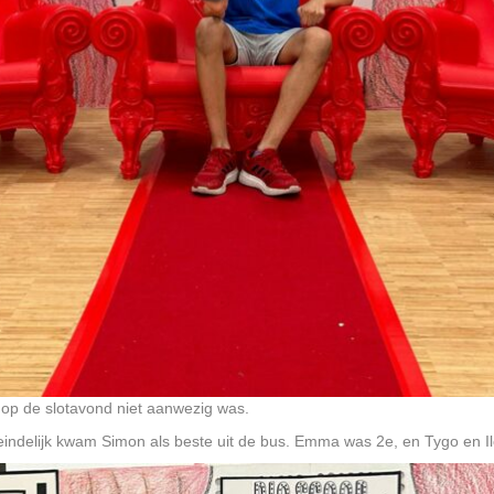
op de slotavond niet aanwezig was.
teindelijk kwam Simon als beste uit de bus. Emma was 2e, en Tygo en I