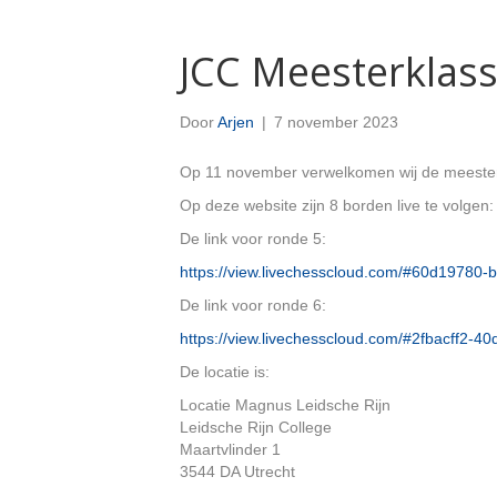
JCC Meesterklass
Door
Arjen
|
7 november 2023
Op 11 november verwelkomen wij de meester
Op deze website zijn 8 borden live te volgen:
De link voor ronde 5:
https://view.livechesscloud.com/#60d19780
De link voor ronde 6:
https://view.livechesscloud.com/#2fbacff2-4
De locatie is:
Locatie Magnus Leidsche Rijn
Leidsche Rijn College
Maartvlinder 1
3544 DA Utrecht