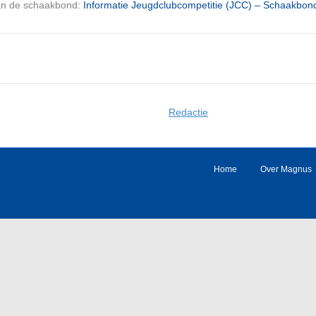
van de schaakbond:
Informatie Jeugd­club­competitie (JCC) – Schaakbon
Redactie
Home
Over Magnus