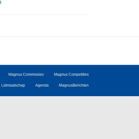
d
Magnus Commissies
Magnus Competities
Lidmaatschap
Agenda
MagnusBerichten