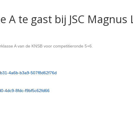
e A te gast bij JSC Magnus 
klasse A van de KNSB voor competitieronde 5+6.
-bb31-4a6b-b3a9-507f8d62f76d
0d0-4dc9-8fdc-f9bf5c62fd66