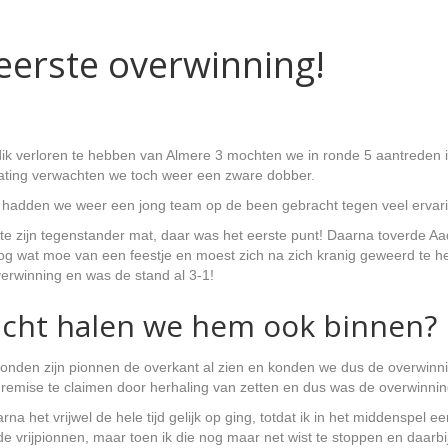
eerste overwinning!
 dik verloren te hebben van Almere 3 mochten we in ronde 5 aantreden 
ating verwachten we toch weer een zware dobber.
ar hadden we weer een jong team op de been gebracht tegen veel ervar
e zijn tegenstander mat, daar was het eerste punt! Daarna toverde Aad
 wat moe van een feestje en moest zich na zich kranig geweerd te he
erwinning en was de stand al 3-1!
zicht halen we hem ook binnen?
onden zijn pionnen de overkant al zien en konden we dus de overwinni
remise te claimen door herhaling van zetten en dus was de overwinni
a het vrijwel de hele tijd gelijk op ging, totdat ik in het middenspel e
nde vrijpionnen, maar toen ik die nog maar net wist te stoppen en daarbi