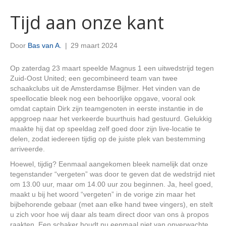
Tijd aan onze kant
Door
Bas van A.
|
29 maart 2024
Op zaterdag 23 maart speelde Magnus 1 een uitwedstrijd tegen
Zuid-Oost United; een gecombineerd team van twee
schaakclubs uit de Amsterdamse Bijlmer. Het vinden van de
speellocatie bleek nog een behoorlijke opgave, vooral ook
omdat captain Dirk zijn teamgenoten in eerste instantie in de
appgroep naar het verkeerde buurthuis had gestuurd. Gelukkig
maakte hij dat op speeldag zelf goed door zijn live-locatie te
delen, zodat iedereen tijdig op de juiste plek van bestemming
arriveerde.
Hoewel, tijdig? Eenmaal aangekomen bleek namelijk dat onze
tegenstander “vergeten” was door te geven dat de wedstrijd niet
om 13.00 uur, maar om 14.00 uur zou beginnen. Ja, heel goed,
maakt u bij het woord “vergeten” in de vorige zin maar het
bijbehorende gebaar (met aan elke hand twee vingers), en stelt
u zich voor hoe wij daar als team direct door van ons à propos
raakten. Een schaker houdt nu eenmaal niet van onverwachte