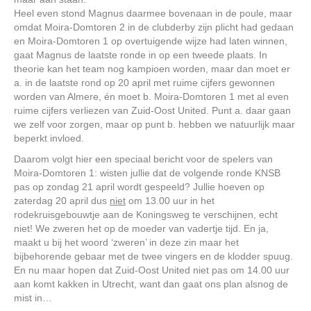
Heel even stond Magnus daarmee bovenaan in de poule, maar
omdat Moira-Domtoren 2 in de clubderby zijn plicht had gedaan
en Moira-Domtoren 1 op overtuigende wijze had laten winnen,
gaat Magnus de laatste ronde in op een tweede plaats. In
theorie kan het team nog kampioen worden, maar dan moet er
a. in de laatste rond op 20 april met ruime cijfers gewonnen
worden van Almere, én moet b. Moira-Domtoren 1 met al even
ruime cijfers verliezen van Zuid-Oost United. Punt a. daar gaan
we zelf voor zorgen, maar op punt b. hebben we natuurlijk maar
beperkt invloed.
Daarom volgt hier een speciaal bericht voor de spelers van
Moira-Domtoren 1: wisten jullie dat de volgende ronde KNSB
pas op zondag 21 april wordt gespeeld? Jullie hoeven op
zaterdag 20 april dus
niet
om 13.00 uur in het
rodekruisgebouwtje aan de Koningsweg te verschijnen, echt
niet! We zweren het op de moeder van vadertje tijd. En ja,
maakt u bij het woord ‘zweren’ in deze zin maar het
bijbehorende gebaar met de twee vingers en de klodder spuug.
En nu maar hopen dat Zuid-Oost United niet pas om 14.00 uur
aan komt kakken in Utrecht, want dan gaat ons plan alsnog de
mist in…