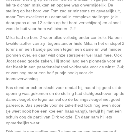
lek te dichten mislukten en opgave was onvermijdelijk. De
stelling op het bord van Tom zag er minstens zo gevaarlijk uit,
maar Tom excelleert nu eenmaal in complexe stellingen (die
doorgaans al na 12 zetten op het bord verschijnen) en al snel
was de buit voor hem wél binnen. 2-2.
Mika had op bord 2 weer alles volledig onder controle. Na een
kwaliteitsoffer van zijn tegenstander hield Mika in het eindspel 2
torens en een handje pionnen tegen een dame en wat minder
pionnen over, en daar wist onze sterspeler wel raad mee. Ook
Joost deed goede zaken. Hij stond lang een pionnetje voor en
dat bleek in een paardeneindspel voldoende voor de winst. 2-4;
er was nog maar een half puntje nodig voor de
teamoverwinning.
Bas stond er echter slecht voor omdat hij, nadat hij goed uit de
opening was gekomen en de stelling had dichtgeschoven op de
damevleugel, de tegenaanval op de koningsvleugel niet goed
pareerde. Bas speelde voor de zekerheid toch nog even door
(je weet nooit hoe een koe een haas vangt), terwijl hij met een
schuin oog de partij van Dirk volgde. En daar nam hij iets
opmerkelijks waar.
Dirk had in een stelling met 2 pionnen en een toren tegen 6