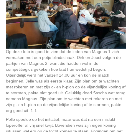
Op deze foto is goed te zien dat de leden van Magnus 1 zich
vermaken met een potje blindschaak. Dirk en Joost volgen de
partijen van Magnus 2, want die hadden wél in de
competitiegids gekeken hoe laat hun wedstrijd begon.
Uiteindelijk werd het vanzelf 14.00 uur en kon de match
beginnen. Jelle was als eerste klaar. Zijn plan om te wachten
met rokeren en met zijn g- en h-pion op de vijandelijke koning af
te stormen, pakte niet goed uit. Gelukkig deed Sascha wat terug
namens Magnus. Zijn plan om te wachten met rokeren en met
zijn g- en h-pion op de vijandelijke koning af te stormen, pakte
erg goed uit. 1-1.
Polle speelde op het initiatief, maar was dat na een mislukt
loperoffer al vrij snel kwijt. Bovendien was zijn eigen koning
intussen wel érg op de tocht komen te staan. Pogingen om het