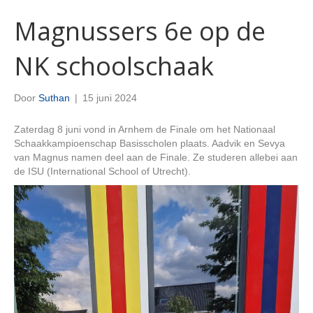
Magnussers 6e op de
NK schoolschaak
Door
Suthan
|
15 juni 2024
Zaterdag 8 juni vond in Arnhem de Finale om het Nationaal
Schaakkampioenschap Basisscholen plaats. Aadvik en Sevya
van Magnus namen deel aan de Finale. Ze studeren allebei aan
de ISU (International School of Utrecht).