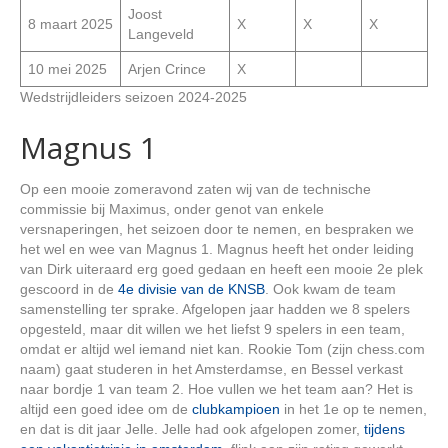
Joost
8 maart 2025
X
X
X
Langeveld
10 mei 2025
Arjen Crince
X
Wedstrijdleiders seizoen 2024-2025
Magnus 1
Op een mooie zomeravond zaten wij van de technische
commissie bij Maximus, onder genot van enkele
versnaperingen, het seizoen door te nemen, en bespraken we
het wel en wee van Magnus 1. Magnus heeft het onder leiding
van Dirk uiteraard erg goed gedaan en heeft een mooie 2e plek
gescoord in de
4e divisie van de KNSB
. Ook kwam de team
samenstelling ter sprake. Afgelopen jaar hadden we 8 spelers
opgesteld, maar dit willen we het liefst 9 spelers in een team,
omdat er altijd wel iemand niet kan. Rookie Tom (zijn chess.com
naam) gaat studeren in het Amsterdamse, en Bessel verkast
naar bordje 1 van team 2. Hoe vullen we het team aan? Het is
altijd een goed idee om de
clubkampioen
in het 1e op te nemen,
en dat is dit jaar Jelle. Jelle had ook afgelopen zomer,
tijdens