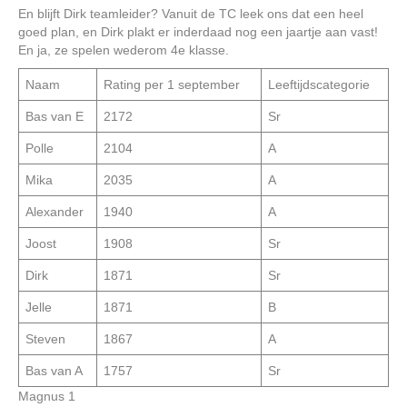
En blijft Dirk teamleider? Vanuit de TC leek ons dat een heel
goed plan, en Dirk plakt er inderdaad nog een jaartje aan vast!
En ja, ze spelen wederom 4e klasse.
Naam
Rating per 1 september
Leeftijdscategorie
Bas van E
2172
Sr
Polle
2104
A
Mika
2035
A
Alexander
1940
A
Joost
1908
Sr
Dirk
1871
Sr
Jelle
1871
B
Steven
1867
A
Bas van A
1757
Sr
Magnus 1