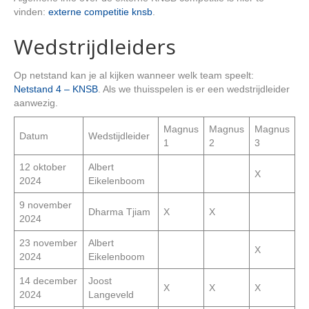
vinden:
externe competitie knsb
.
Wedstrijdleiders
Op netstand kan je al kijken wanneer welk team speelt:
Netstand 4 – KNSB
. Als we thuisspelen is er een wedstrijdleider
aanwezig.
Magnus
Magnus
Magnus
Datum
Wedstijdleider
1
2
3
12 oktober
Albert
X
2024
Eikelenboom
9 november
Dharma Tjiam
X
X
2024
23 november
Albert
X
2024
Eikelenboom
14 december
Joost
X
X
X
2024
Langeveld