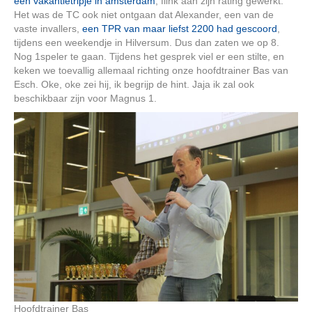
een vakantietripje in amsterdam
, flink aan zijn rating gewerkt.
Het was de TC ook niet ontgaan dat Alexander, een van de
vaste invallers,
een TPR van maar liefst 2200 had gescoord
,
tijdens een weekendje in Hilversum. Dus dan zaten we op 8.
Nog 1speler te gaan. Tijdens het gesprek viel er een stilte, en
keken we toevallig allemaal richting onze hoofdtrainer Bas van
Esch. Oke, oke zei hij, ik begrijp de hint. Jaja ik zal ook
beschikbaar zijn voor Magnus 1.
Hoofdtrainer Bas