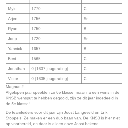
Mylo
1770
C
Arjen
1756
Sr
Ryan
1750
B
Joep
1720
Sr
Yannick
1657
B
Bent
1565
C
Jonathan
0 (1637 jeugdrating)
C
Victor
0 (1635 jeugdrating)
C
Magnus 2
Afgelopen jaar speelden ze 6e klasse, maar na een wens in de
KNSB wensput te hebben gegooid, zijn ze dit jaar ingedeeld in
de 5e klasse!
De teamleiders voor dit jaar zijn Joost Langeveld en Erik
Stoppels. Ze maken er een duo baan van. De KNSB is hier niet
op voorbereid, en daar is alleen onze Joost bekend.