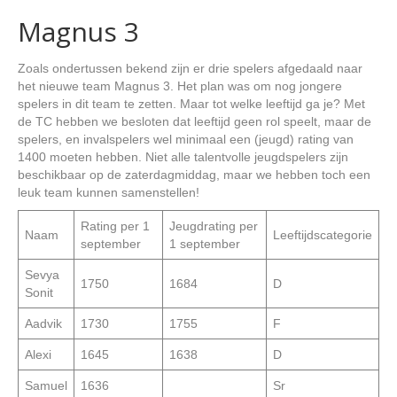
Magnus 3
Zoals ondertussen bekend zijn er drie spelers afgedaald naar
het nieuwe team Magnus 3. Het plan was om nog jongere
spelers in dit team te zetten. Maar tot welke leeftijd ga je? Met
de TC hebben we besloten dat leeftijd geen rol speelt, maar de
spelers, en invalspelers wel minimaal een (jeugd) rating van
1400 moeten hebben. Niet alle talentvolle jeugdspelers zijn
beschikbaar op de zaterdagmiddag, maar we hebben toch een
leuk team kunnen samenstellen!
Rating per 1
Jeugdrating per
Naam
Leeftijdscategorie
september
1 september
Sevya
1750
1684
D
Sonit
Aadvik
1730
1755
F
Alexi
1645
1638
D
Samuel
1636
Sr