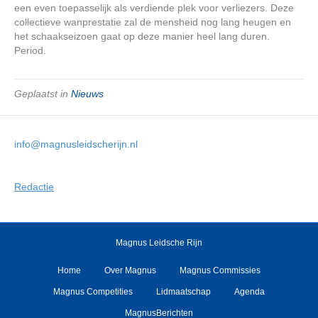
een even toepasselijk als verdiende plek voor verliezers. Deze
collectieve wanprestatie zal de mensheid nog lang heugen en
het schaakseizoen gaat op deze manier heel lang duren.
Period.
Geplaatst in
Nieuws
info@magnusleidscherijn.nl
Redactie
Magnus Leidsche Rijn
Home
Over Magnus
Magnus Commissies
Magnus Competities
Lidmaatschap
Agenda
MagnusBerichten