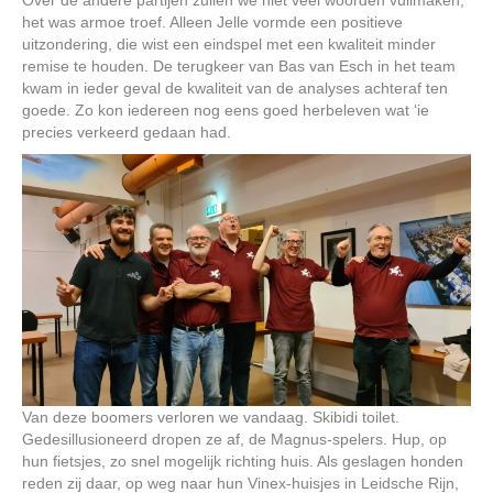
Over de andere partijen zullen we niet veel woorden vuilmaken,
het was armoe troef. Alleen Jelle vormde een positieve
uitzondering, die wist een eindspel met een kwaliteit minder
remise te houden. De terugkeer van Bas van Esch in het team
kwam in ieder geval de kwaliteit van de analyses achteraf ten
goede. Zo kon iedereen nog eens goed herbeleven wat ‘ie
precies verkeerd gedaan had.
Van deze boomers verloren we vandaag. Skibidi toilet.
Gedesillusioneerd dropen ze af, de Magnus-spelers. Hup, op
hun fietsjes, zo snel mogelijk richting huis. Als geslagen honden
reden zij daar, op weg naar hun Vinex-huisjes in Leidsche Rijn,