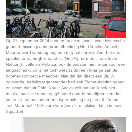
Op 21 september 2024 vonden op deze locatie twee historische
gebeurtenissen plaats (bron afbeelding Het Utrechts Archief).
Maar er werd vandaag nóg een mijlpaal bereikt. Voor het eerst
speelde er namelijk iemand uit ‘Gen Alpha’ mee in ons team.
Natuurlijk, Jelle en Mylo zijn ook de oudsten niet, maar voor een
jeugdschaakclub is het toch wel rizz dat een 8-jarige aan de
boomer-competitie meedoet. Niet dat dat direct een Big W
opleverde, Aadviks tegenstander had een Sigma-training gehad
en kwam niet uit Ohio. Nou is Aadvik zelf natuurlijk ook niet
delulu, maar die dame op g3 stond daar behoorlijk sus en dus
yeete zijn tegenstander een loper richting de pion h6. Fanum
Tax! Maar toch 100+ aura voor Aadvik, en skibidi dat je in onze
Squad zit.