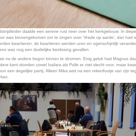
trijdleider daalde een serene rust neer over het kerkgebouw. In diepe
oor was binnengekomen om te zingen over ‘Vrede op aarde’, dan had 
en kwartieren, de kwartieren werden uren en ogenschijnlijk verander
ens was nog een duidelijke beslissing gevallen.
ise na de andere begon binnen te stromen. Enig geluk had Magnus daar
re kant stonden zowel Isafara als Polle er niet slecht voor, maar kwam h
 een degelijke partij. Alleen Mika wist na een rekenfoutje van zijn te
rken.