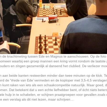
van de krachtmeting tussen Ede en Magnus te aanschouwen. Op de foto 
nomeen waarbij een groep mannen een kring vormt rondom de laatste pa
ouders en zingen gezamenlijk al dansend het clublied. De verliezer m
n aan beide kanten resteerden minder dan twee minuten op de klok. T
d de ‘Vrede van Ede’ vermeden en de koploper met 3,5-4,5 verslagen.
kunt raken van iets als een schaakcompetitie natuurlijk. Maar goed, di
omen. Dat betekent dat u een echte liefhebber bent, of écht niets beter
le hulp in te schakelen, er schijnen praatgroepen voor gevallen zoals 
ie een verslag als dit niet lezen, maar schrijven…