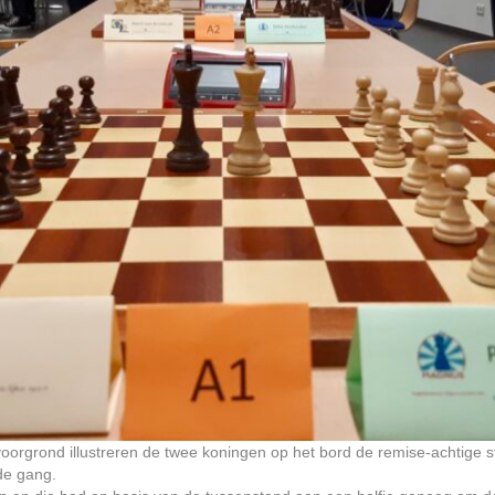
voorgrond illustreren de twee koningen op het bord de remise-achtige 
de gang.