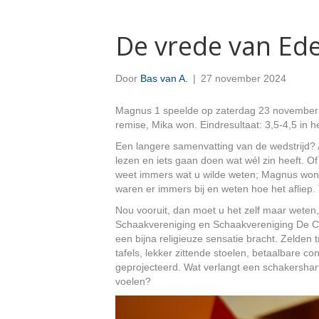
De vrede van Ed
Door
Bas van A.
|
27 november 2024
Magnus 1 speelde op zaterdag 23 november ee
remise, Mika won. Eindresultaat: 3,5-4,5 in 
Een langere samenvatting van de wedstrijd? A
lezen en iets gaan doen wat wél zin heeft. Of
weet immers wat u wilde weten; Magnus won de 
waren er immers bij en weten hoe het afliep. 
Nou vooruit, dan moet u het zelf maar weten,
Schaakvereniging en Schaakvereniging De Cir
een bijna religieuze sensatie bracht. Zelden 
tafels, lekker zittende stoelen, betaalbar
geprojecteerd. Wat verlangt een schakershar
voelen?