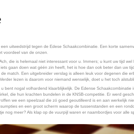
e
n uitwedstrijd tegen de Edese Schaakcombinatie. Een korte samenvatt
het voordeel van de onzen.
ch, die is helemaal niet interessant voor u. Immers; u kunt uw tijd we
 iets gaan doen wat géén zin heeft, het is hoe dan ook beter dan uw ti
match. Een uitgebreider verslag is alleen leuk voor degenen die erbij 
Verder lezen is daarom voor niemand wenselijk, doet u het toch alstublie
 u bent nogal volhardend klaarblijkelijk. De Edense Schaakcombinatie i
kel, die hun krachten bundelen in de KNSB-competitie. Er werd gescha
troffen we een speelzaal die zó goed geoutilleerd is en aan werkelijk ni
e consumpties en een groot scherm waarop de tussenstanden en een ron
tje nog meer? Als klap op de vuurpijl waren er naambordjes voor alle 