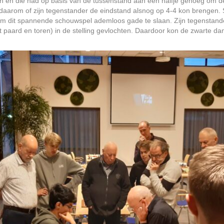
 en die had op basis van de tussenstand aan een halfje genoeg om de z
daarom of zijn tegenstander de eindstand alsnog op 4-4 kon brengen. 
om dit spannende schouwspel ademloos gade te slaan. Zijn tegenstander 
 paard en toren) in de stelling gevlochten. Daardoor kon de zwarte da