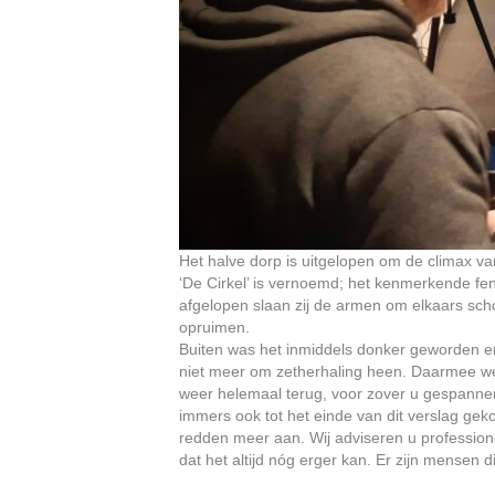
Het halve dorp is uitgelopen om de climax 
‘De Cirkel’ is vernoemd; het kenmerkende fe
afgelopen slaan zij de armen om elkaars sch
opruimen.
Buiten was het inmiddels donker geworden e
niet meer om zetherhaling heen. Daarmee wer
weer helemaal terug, voor zover u gespannen 
immers ook tot het einde van dit verslag gek
redden meer aan. Wij adviseren u professione
dat het altijd nóg erger kan. Er zijn mensen d