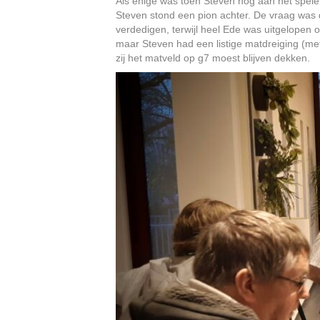
Als enige was toen Steven nog aan het spelen
Steven stond een pion achter. De vraag was 
verdedigen, terwijl heel Ede was uitgelopen 
maar Steven had een listige matdreiging (met
zij het matveld op g7 moest blijven dekken.