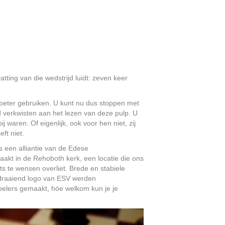
ing van die wedstrijd luidt: zeven keer
l beter gebruiken. U kunt nu dus stoppen met
jd verkwisten aan het lezen van deze pulp. U
waren. Of eigenlijk, ook voor hen niet, zij
ft niet.
s een alliantie van de Edese
akt in de Rehoboth kerk, een locatie die ons
ets te wensen overliet. Brede en stabiele
ddraaiend logo van ESV werden
spelers gemaakt, hóe welkom kun je je