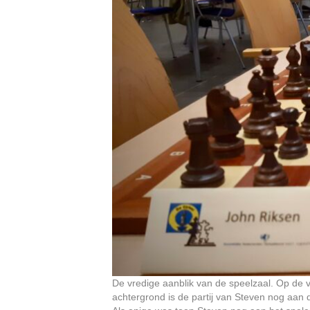
De vredige aanblik van de speelzaal. Op de 
achtergrond is de partij van Steven nog aan 