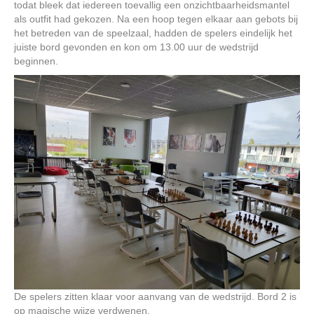
todat bleek dat iedereen toevallig een onzichtbaarheidsmantel
als outfit had gekozen. Na een hoop tegen elkaar aan gebots bij
het betreden van de speelzaal, hadden de spelers eindelijk het
juiste bord gevonden en kon om 13.00 uur de wedstrijd
beginnen.
De spelers zitten klaar voor aanvang van de wedstrijd. Bord 2 is
op magische wijze verdwenen.