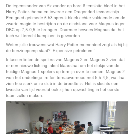
De tegenstander van Alexander op bord 6 tenslotte bleef in het
Harry Potter-thema en toverde een Dragondorf tevoorschijn.
Een goed getimede 6.h3 spreuk bleek echter voldoende om de
zwarte magie te bestrijden en de eindstand voor Magnus tegen
DBC op 7,5-0,5 te brengen. Daarmee bewees Magnus dat het
toch wel terecht kampioen is geworden.
Weten jullie trouwens wat Harry Potter momenteel zegt als hij bij
de benzinepomp staat? ‘Expensive petroleum!’
Intussen lieten de spelers van Magnus 2 en Magnus 3 zien dat
er een nieuwe lichting talent klaarstaat om het stokje van de
huidige Magnus 1 spelers op termijn over te nemen. Magnus 2
won het onderlinge treffen ternauwernood met 5,5-4,5, wat laat
zien hoe sterk onze club in de breedte is. Het is slechts een
kwestie van tijd voordat ook zij hun opwachting in het eerste
team zullen maken.