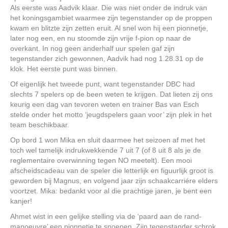
Als eerste was Aadvik klaar. Die was niet onder de indruk van
het koningsgambiet waarmee zijn tegenstander op de proppen
kwam en blitzte zijn zetten eruit. Al snel won hij een pionnetje,
later nog een, en nu stoomde zijn vrije f-pion op naar de
overkant. In nog geen anderhalf uur spelen gaf zijn
tegenstander zich gewonnen, Aadvik had nog 1.28.31 op de
klok. Het eerste punt was binnen.
Of eigenlijk het tweede punt, want tegenstander DBC had
slechts 7 spelers op de been weten te krijgen. Dat lieten zij ons
keurig een dag van tevoren weten en trainer Bas van Esch
stelde onder het motto ‘jeugdspelers gaan voor’ zijn plek in het
team beschikbaar.
Op bord 1 won Mika en sluit daarmee het seizoen af met het
toch wel tamelijk indrukwekkende 7 uit 7 (of 8 uit 8 als je de
reglementaire overwinning tegen NO meetelt). Een mooi
afscheidscadeau van de speler die letterlijk en figuurlijk groot is
geworden bij Magnus, en volgend jaar zijn schaakcarriére elders
voortzet. Mika: bedankt voor al die prachtige jaren, je bent een
kanjer!
Ahmet wist in een gelijke stelling via de ‘paard aan de rand-
manoeuvre’ een pionnetje te snoepen. Zijn tegenstander schrok