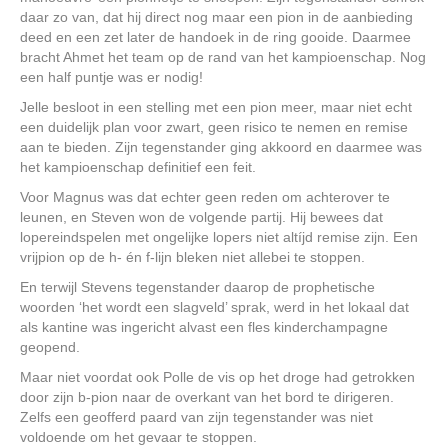
daar zo van, dat hij direct nog maar een pion in de aanbieding
deed en een zet later de handoek in de ring gooide. Daarmee
bracht Ahmet het team op de rand van het kampioenschap. Nog
een half puntje was er nodig!
Jelle besloot in een stelling met een pion meer, maar niet echt
een duidelijk plan voor zwart, geen risico te nemen en remise
aan te bieden. Zijn tegenstander ging akkoord en daarmee was
het kampioenschap definitief een feit.
Voor Magnus was dat echter geen reden om achterover te
leunen, en Steven won de volgende partij. Hij bewees dat
lopereindspelen met ongelijke lopers niet altíjd remise zijn. Een
vrijpion op de h- én f-lijn bleken niet allebei te stoppen.
En terwijl Stevens tegenstander daarop de prophetische
woorden ‘het wordt een slagveld’ sprak, werd in het lokaal dat
als kantine was ingericht alvast een fles kinderchampagne
geopend.
Maar niet voordat ook Polle de vis op het droge had getrokken
door zijn b-pion naar de overkant van het bord te dirigeren.
Zelfs een geofferd paard van zijn tegenstander was niet
voldoende om het gevaar te stoppen.