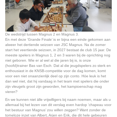
De wedstrijd tussen Magnus 2 en Magnus 3.
En met deze ‘Grande Finale’ is er bijna een einde gekomen aan
alweer het dertiende seizoen van JSC Magnus. Na de zomer
start het veertiende seizoen, in 2027 bestaat de club 15 jaar. De
meeste spelers in Magnus 1, 2 en 3 waren bij de oprichting nog
niet geboren. Wie er al wel al die jaren bij is, is onze
(hoofd)trainer Bas van Esch. Dat al die jeugdspelers zo sterk en
enthousiast in de KNSB-competitie voor de dag komen, komt
voor een niet onaanzienlijk deel op zijn conto. Hóe leuk is het
dan wel niet, dat hij vandaag in het team met spelers die onder
zijn vleugels groot zijn geworden, het kampioenschap mag
vieren?
En we kunnen niet álle vrijwilligers bij naam noemen, maar als u
allemaal bij het lezen van dit verslag even hardop ‘chapeau voor
het bestuur van Magnus’ zou willen zeggen? Want zonder de
tomeloze inzet van Albert, Arjen en Erik, die dit hele gebeuren