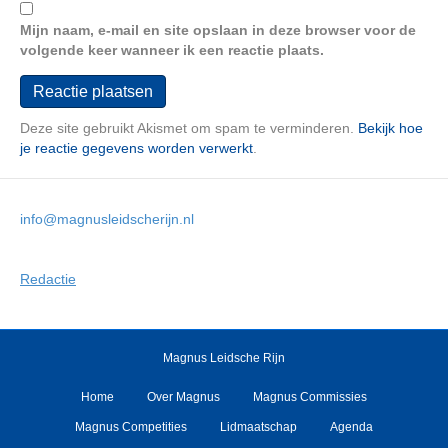
Mijn naam, e-mail en site opslaan in deze browser voor de
volgende keer wanneer ik een reactie plaats.
Deze site gebruikt Akismet om spam te verminderen.
Bekijk hoe
je reactie gegevens worden verwerkt
.
info@magnusleidscherijn.nl
Redactie
Magnus Leidsche Rijn
Home
Over Magnus
Magnus Commissies
Magnus Competities
Lidmaatschap
Agenda