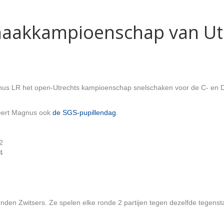
haakkampioenschap van Ut
nus LR het open-Utrechts kampioenschap snelschaken voor de C- en D-j
seert Magnus ook
de SGS-pupillendag
.
2
4
onden Zwitsers. Ze spelen elke ronde 2 partijen tegen dezelfde tegenstan