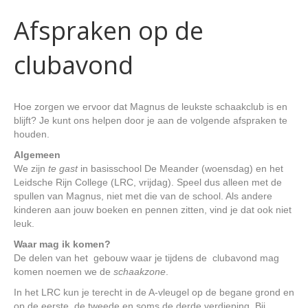
Afspraken op de
clubavond
Hoe zorgen we ervoor dat Magnus de leukste schaakclub is en
blijft? Je kunt ons helpen door je aan de volgende afspraken te
houden.
Algemeen
We zijn
te gast
in basisschool De Meander (woensdag) en het
Leidsche Rijn College (LRC, vrijdag). Speel dus alleen met de
spullen van Magnus, niet met die van de school. Als andere
kinderen aan jouw boeken en pennen zitten, vind je dat ook niet
leuk.
Waar mag ik komen?
De delen van het gebouw waar je tijdens de clubavond mag
komen noemen we de
schaakzone
.
In het LRC kun je terecht in de A-vleugel op de begane grond en
op de eerste, de tweede en soms de derde verdieping. Bij