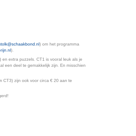
stolk@schaakbond.nl
) om het programma
ijn.nl
).
en extra puzzels. CT1 is vooral leuk als je
zal een deel te gemakkelijk zijn. En misschien
n CT3) zijn ook voor circa € 20 aan te
gerd!