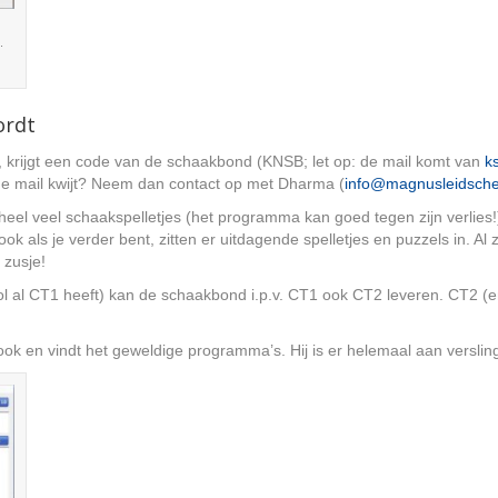
.
ordt
s, krijgt een code van de schaakbond (KNSB; let op: de mail komt van
k
de mail kwijt? Neem dan contact op met Dharma (
info@magnusleidscher
el veel schaakspelletjes (het programma kan goed tegen zijn verlies!) 
k als je verder bent, zitten er uitdagende spelletjes en puzzels in. Al 
 zusje!
ool al CT1 heeft) kan de schaakbond i.p.v. CT1 ook CT2 leveren. CT2 (e
ok en vindt het geweldige programma’s. Hij is er helemaal aan verslin