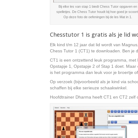
Bij elke les van stap 1 biedt Chess Tutor opgaven en
spelletjes. De Chess Tutor houdt bij hoe goed je scoort
Op deze foto de oefeningen bij de les Mat in 1.
Chesstutor 1 is gratis als je lid w
Elk kind t/m 12 jaar dat lid wordt van Magnu
Chess Tutor 1 (CT1) te downloaden. Ben je 
CT1 is een ontzettend leuk programma, met he
Opstapje 1, Opstapje 2 of Stap 1 doet. Maar oo
is het programma dan leuk voor je broertje of
Op verzoek (bijvoorbeeld als je kind via sch
schaffen bij elke serieuze schaakwinkel.
Hoofdtrainer Dharma heeft CT1 en CT2 zelf o