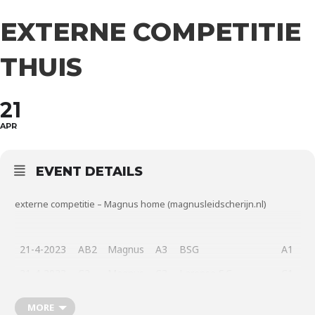
EXTERNE COMPETITIE
THUIS
21
APR
EVENT DETAILS
externe competitie – Magnus home (magnusleidscherijn.nl)
21-4-2023
AB2
Magnus
A3
BSG
A1
21-4-2023
C2
Magnus
C3
Larense S.C.
C1
21-4-2023
D2
Magnus
D3
Kasteel Lekstroom
D2
MORE