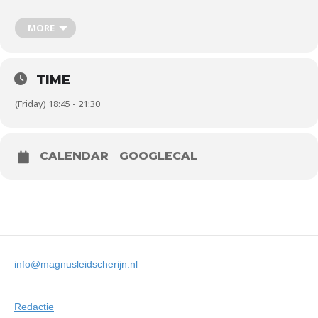
Magnus D1
Hoogland D2
MORE
Trainingsgroep
Afwezige trainers
TIME
Afwezige trainers
(Friday) 18:45 - 21:30
CALENDAR
GOOGLECAL
info@magnusleidscherijn.nl
Redactie