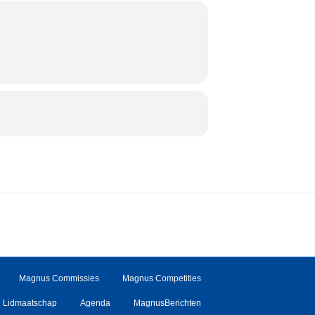
Magnus Commissies
Magnus Competities
Lidmaatschap
Agenda
MagnusBerichten