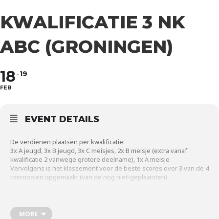
KWALIFICATIE 3 NK
ABC (GRONINGEN)
18
19
FEB
EVENT DETAILS
De verdienen plaatsen per kwalificatie:
3x A jeugd, 3x B jeugd, 3x C meisjes, 2x B meisje (extra vanaf
kwalificatie 2 vanwege grotere deelname), 1x A meisje
Vervolgens is het klassement voor de beste scores over 3 van de 4
toernooien opgemaakt (van de nog niet-geplaatsten).
Let op: de leeftijdsgrenzen voor 2023 gelden voor de hele
kwalificatiereeks:
A: geboren in of na 2005 (​t/m 18 jaar)
MORE
B: geboren in of na 2007 (t/m 16 jaar)