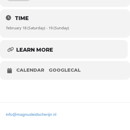
C: geboren in of na 2009 (t/m 14 jaar)
Meer info: https://schaken.nl/kampioenschappen/nederlandse-
TIME
jeugdkampioenschappen/nk-abc
february 18 (Saturday) - 19 (Sunday)
LEARN MORE
CALENDAR
GOOGLECAL
info@magnusleidscherijn.nl