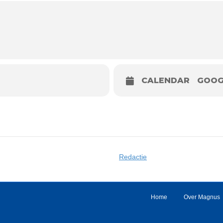
 persoon per partij plus 2 seconden per zet.
d (groen vinkje)
CALENDAR
GOOG
Redactie
Home
Over Magnus