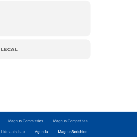
LECAL
Magnus Commissies
Magnus Competities
Lidmaatschap
Agenda
MagnusBerichten