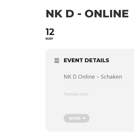
NK D - ONLINE
12
MAY
EVENT DETAILS
NK D Online – Schaken
Tornelo.com
Aanmelden tot speeldag 15.00 uur vi
MORE
Kampioenschappen voor spelers D (