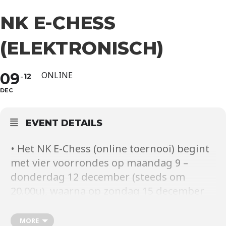
NK E-CHESS
(ELEKTRONISCH)
09
ONLINE
12
DEC
EVENT DETAILS
• Het NK E-Chess (online toernooi) begint
met vier voorrondes op maandag 9 –
donderdag 12 december (steeds om
20.00u), waarna op zondag 15 december
de finale zal plaatsvinden.
• Speeltempo: 3 minuten + 3 seconden
MORE