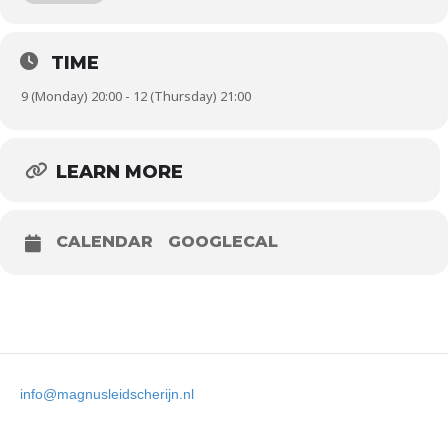
extra tijd per zet.
• Deelname aan de voorronden kost € 5,-.
TIME
Meer info op
NK E-Chess – Schaken
9 (Monday) 20:00 - 12 (Thursday) 21:00
LEARN MORE
CALENDAR
GOOGLECAL
info@magnusleidscherijn.nl