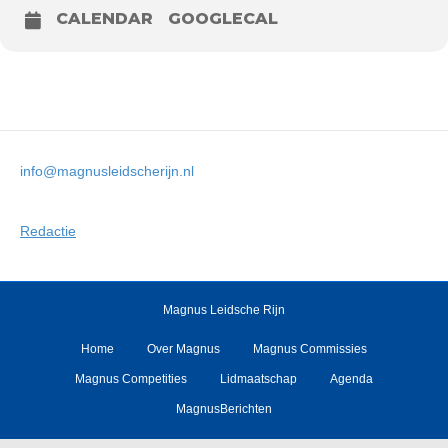
CALENDAR
GOOGLECAL
info@magnusleidscherijn.nl
Redactie
Magnus Leidsche Rijn
Home
Over Magnus
Magnus Commissies
Magnus Competities
Lidmaatschap
Agenda
MagnusBerichten