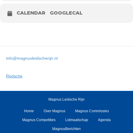
CALENDAR
GOOGLECAL
info@magnusleidscherijn.nl
Redactie
Magnus Leidsche Rijn
Home
Over Magnus
Magnus Commissies
Magnus Competities
Lidmaatschap
Agenda
MagnusBerichten