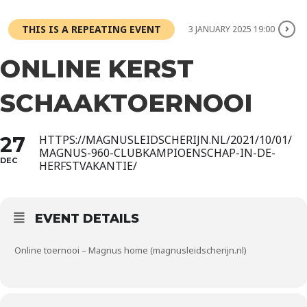
THIS IS A REPEATING EVENT
3 JANUARY 2025 19:00
ONLINE KERST
SCHAAKTOERNOOI
27
HTTPS://MAGNUSLEIDSCHERIJN.NL/2021/10/01/
MAGNUS-960-CLUBKAMPIOENSCHAP-IN-DE-
DEC
HERFSTVAKANTIE/
EVENT DETAILS
Online toernooi – Magnus home (magnusleidscherijn.nl)