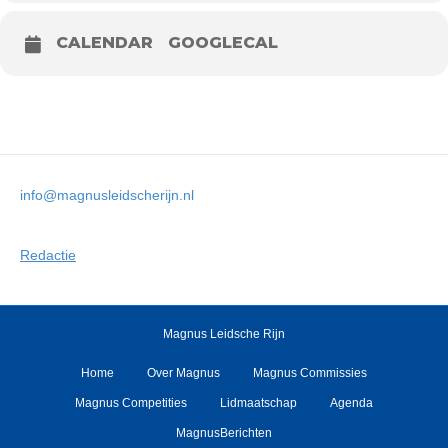
CALENDAR
GOOGLECAL
info@magnusleidscherijn.nl
Redactie
Magnus Leidsche Rijn
Home
Over Magnus
Magnus Commissies
Magnus Competities
Lidmaatschap
Agenda
MagnusBerichten