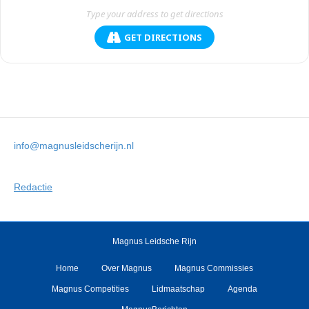
GET DIRECTIONS
info@magnusleidscherijn.nl
Redactie
Magnus Leidsche Rijn
Home
Over Magnus
Magnus Commissies
Magnus Competities
Lidmaatschap
Agenda