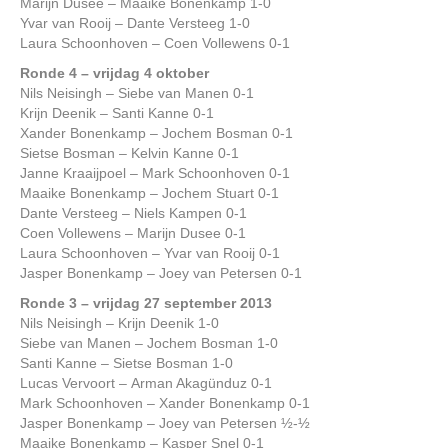
Marijn Dusee – Maaike Bonenkamp 1-0
Yvar van Rooij – Dante Versteeg 1-0
Laura Schoonhoven – Coen Vollewens 0-1
Ronde 4 – vrijdag 4 oktober
Nils Neisingh – Siebe van Manen 0-1
Krijn Deenik – Santi Kanne 0-1
Xander Bonenkamp – Jochem Bosman 0-1
Sietse Bosman – Kelvin Kanne 0-1
Janne Kraaijpoel – Mark Schoonhoven 0-1
Maaike Bonenkamp – Jochem Stuart 0-1
Dante Versteeg – Niels Kampen 0-1
Coen Vollewens – Marijn Dusee 0-1
Laura Schoonhoven – Yvar van Rooij 0-1
Jasper Bonenkamp – Joey van Petersen 0-1
Ronde 3 – vrijdag 27 september 2013
Nils Neisingh – Krijn Deenik 1-0
Siebe van Manen – Jochem Bosman 1-0
Santi Kanne – Sietse Bosman 1-0
Lucas Vervoort – Arman Akagünduz 0-1
Mark Schoonhoven – Xander Bonenkamp 0-1
Jasper Bonenkamp – Joey van Petersen ½-½
Maaike Bonenkamp – Kasper Snel 0-1