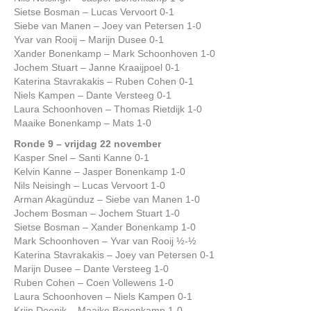
Sietse Bosman – Lucas Vervoort 0-1
Siebe van Manen – Joey van Petersen 1-0
Yvar van Rooij – Marijn Dusee 0-1
Xander Bonenkamp – Mark Schoonhoven 1-0
Jochem Stuart – Janne Kraaijpoel 0-1
Katerina Stavrakakis – Ruben Cohen 0-1
Niels Kampen – Dante Versteeg 0-1
Laura Schoonhoven – Thomas Rietdijk 1-0
Maaike Bonenkamp – Mats 1-0
Ronde 9 – vrijdag 22 november
Kasper Snel – Santi Kanne 0-1
Kelvin Kanne – Jasper Bonenkamp 1-0
Nils Neisingh – Lucas Vervoort 1-0
Arman Akagünduz – Siebe van Manen 1-0
Jochem Bosman – Jochem Stuart 1-0
Sietse Bosman – Xander Bonenkamp 1-0
Mark Schoonhoven – Yvar van Rooij ½-½
Katerina Stavrakakis – Joey van Petersen 0-1
Marijn Dusee – Dante Versteeg 1-0
Ruben Cohen – Coen Vollewens 1-0
Laura Schoonhoven – Niels Kampen 0-1
Krijn Deenik – Maaike Bonenkamp 1-0