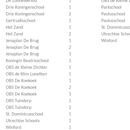
De Zonnewereld
1
OBS de Kleine 
Drie Koningenschool
1
Parkschool
Drie Koningenschool
2
Paulusschool
Gertrudisschool
1
Paulusschool
Het Zand
1
St. Dominicuss
Het Zand
2
Utrechtse Scho
Jenaplan De Brug
1
Winford
Jenaplan De Brug
2
Jenaplan De Brug
3
Koningin Beatrixschool
1
OBS de Kleine Dichter
1
OBS de Klim Lunetten
1
OBS De Koekoek
1
OBS De Koekoek
2
OBS De Koekoek
3
OBS Tuindorp
1
OBS Tuindorp
2
St. Dominicusschool
1
Utrechtse Schoolv.
1
Winford
1