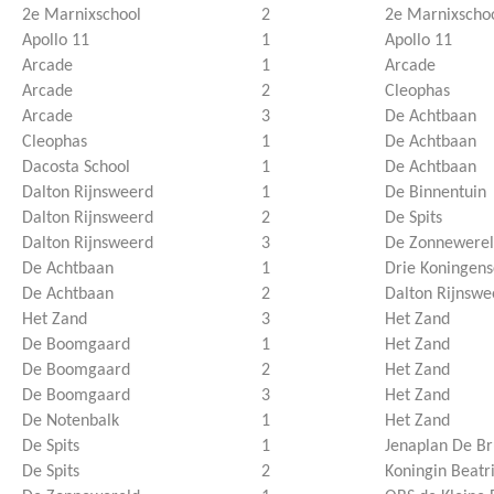
2e Marnixschool
2
2e Marnixscho
Apollo 11
1
Apollo 11
Arcade
1
Arcade
Arcade
2
Cleophas
Arcade
3
De Achtbaan
Cleophas
1
De Achtbaan
Dacosta School
1
De Achtbaan
Dalton Rijnsweerd
1
De Binnentuin
Dalton Rijnsweerd
2
De Spits
Dalton Rijnsweerd
3
De Zonnewere
De Achtbaan
1
Drie Koningens
De Achtbaan
2
Dalton Rijnswe
Het Zand
3
Het Zand
De Boomgaard
1
Het Zand
De Boomgaard
2
Het Zand
De Boomgaard
3
Het Zand
De Notenbalk
1
Het Zand
De Spits
1
Jenaplan De B
De Spits
2
Koningin Beatr