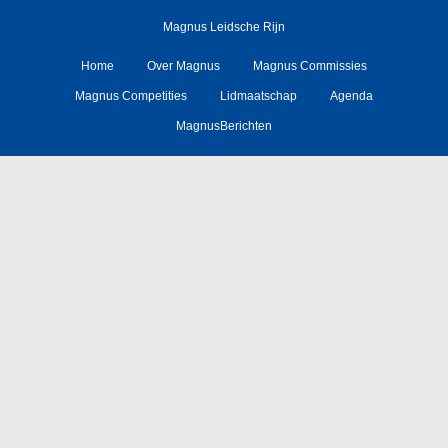
Magnus Leidsche Rijn
Home
Over Magnus
Magnus Commissies
Magnus Competities
Lidmaatschap
Agenda
MagnusBerichten