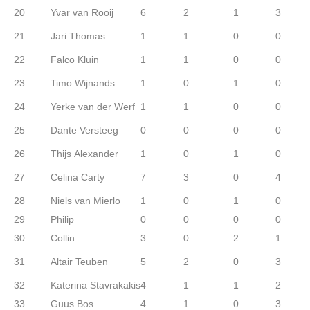
20
Yvar van Rooij
6
2
1
3
21
Jari Thomas
1
1
0
0
22
Falco Kluin
1
1
0
0
23
Timo Wijnands
1
0
1
0
24
Yerke van der Werf
1
1
0
0
25
Dante Versteeg
0
0
0
0
26
Thijs Alexander
1
0
1
0
27
Celina Carty
7
3
0
4
28
Niels van Mierlo
1
0
1
0
29
Philip
0
0
0
0
30
Collin
3
0
2
1
31
Altair Teuben
5
2
0
3
32
Katerina Stavrakakis
4
1
1
2
33
Guus Bos
4
1
0
3