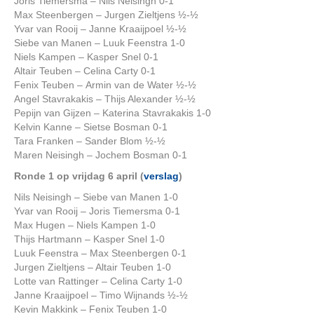
Joris Tiemersma – Nils Neisingh 0-1
Max Steenbergen – Jurgen Zieltjens ½-½
Yvar van Rooij – Janne Kraaijpoel ½-½
Siebe van Manen – Luuk Feenstra 1-0
Niels Kampen – Kasper Snel 0-1
Altair Teuben – Celina Carty 0-1
Fenix Teuben – Armin van de Water ½-½
Angel Stavrakakis – Thijs Alexander ½-½
Pepijn van Gijzen – Katerina Stavrakakis 1-0
Kelvin Kanne – Sietse Bosman 0-1
Tara Franken – Sander Blom ½-½
Maren Neisingh – Jochem Bosman 0-1
Ronde 1 op vrijdag 6 april (
verslag
)
Nils Neisingh – Siebe van Manen 1-0
Yvar van Rooij – Joris Tiemersma 0-1
Max Hugen – Niels Kampen 1-0
Thijs Hartmann – Kasper Snel 1-0
Luuk Feenstra – Max Steenbergen 0-1
Jurgen Zieltjens – Altair Teuben 1-0
Lotte van Rattinger – Celina Carty 1-0
Janne Kraaijpoel – Timo Wijnands ½-½
Kevin Makkink – Fenix Teuben 1-0