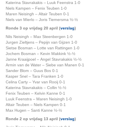
Katerina Stavrakakis – Luuk Feenstra 1-0
Niels Kampen – Fenix Teuben 1-0
Maren Neisingh – Altair Teuben 0-1
Niels van Mierlo – Joris Tiemersma ½-½
Ronde 3 op vrijdag 20 april (
verslag
)
Nils Neisingh – Max Steenbergen 1-0
Jurgen Zieltjens – Pepijn van Gijzen 1-0
Sietse Bosman – Lotte van Rattingen 1-0
Jochem Bosman – Kevin Makkink ½-½
Janne Kraaijpoel – Angel Stavrakakis ½-½
Armin van de Water – Siebe van Manen 0-1
Sander Blom – Guus Bos 0-1
Kasper Snel – Tara Franken 1-0
Celina Carty – Yvar van Rooij 0-1
Katerina Stavrakakis – Collin ½-½
Fenix Teuben – Kelvin Kanne 0-1
Luuk Feenstra – Maren Neisingh 1-0
Altair Teuben – Niels Kampen 0-1
Max Hugen – Santi Kanne ½-½
Ronde 2 op vrijdag 13 april (
verslag
)