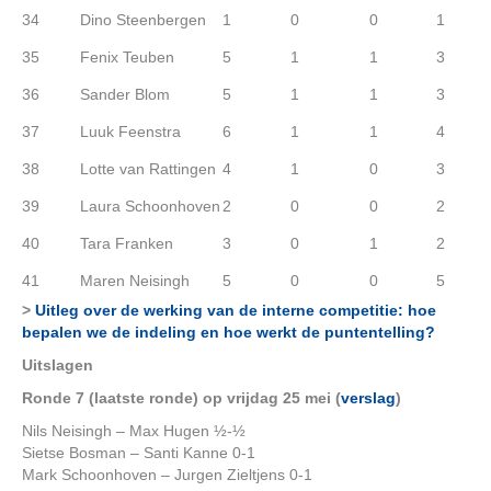
34
Dino Steenbergen
1
0
0
1
35
Fenix Teuben
5
1
1
3
36
Sander Blom
5
1
1
3
37
Luuk Feenstra
6
1
1
4
38
Lotte van Rattingen
4
1
0
3
39
Laura Schoonhoven
2
0
0
2
40
Tara Franken
3
0
1
2
41
Maren Neisingh
5
0
0
5
>
Uitleg over de werking van de interne competitie: hoe
bepalen we de indeling en hoe werkt de puntentelling?
Uitslagen
Ronde 7 (laatste ronde) op vrijdag 25 mei (
verslag
)
Nils Neisingh – Max Hugen ½-½
Sietse Bosman – Santi Kanne 0-1
Mark Schoonhoven – Jurgen Zieltjens 0-1