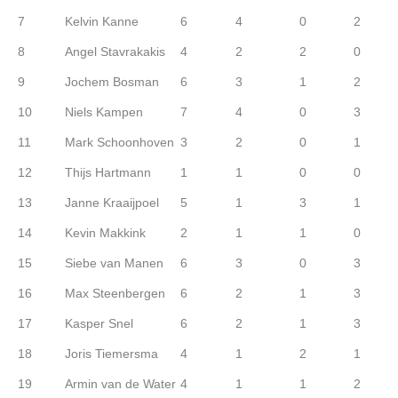
7
Kelvin Kanne
6
4
0
2
8
Angel Stavrakakis
4
2
2
0
9
Jochem Bosman
6
3
1
2
10
Niels Kampen
7
4
0
3
11
Mark Schoonhoven
3
2
0
1
12
Thijs Hartmann
1
1
0
0
13
Janne Kraaijpoel
5
1
3
1
14
Kevin Makkink
2
1
1
0
15
Siebe van Manen
6
3
0
3
16
Max Steenbergen
6
2
1
3
17
Kasper Snel
6
2
1
3
18
Joris Tiemersma
4
1
2
1
19
Armin van de Water
4
1
1
2