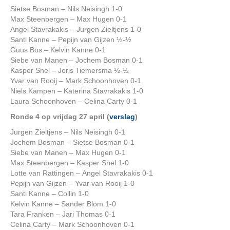
Sietse Bosman – Nils Neisingh 1-0
Max Steenbergen – Max Hugen 0-1
Angel Stavrakakis – Jurgen Zieltjens 1-0
Santi Kanne – Pepijn van Gijzen ½-½
Guus Bos – Kelvin Kanne 0-1
Siebe van Manen – Jochem Bosman 0-1
Kasper Snel – Joris Tiemersma ½-½
Yvar van Rooij – Mark Schoonhoven 0-1
Niels Kampen – Katerina Stavrakakis 1-0
Laura Schoonhoven – Celina Carty 0-1
Ronde 4 op vrijdag 27 april (
verslag
)
Jurgen Zieltjens – Nils Neisingh 0-1
Jochem Bosman – Sietse Bosman 0-1
Siebe van Manen – Max Hugen 0-1
Max Steenbergen – Kasper Snel 1-0
Lotte van Rattingen – Angel Stavrakakis 0-1
Pepijn van Gijzen – Yvar van Rooij 1-0
Santi Kanne – Collin 1-0
Kelvin Kanne – Sander Blom 1-0
Tara Franken – Jari Thomas 0-1
Celina Carty – Mark Schoonhoven 0-1