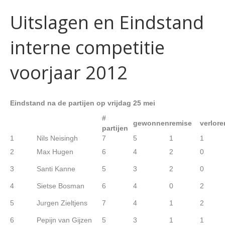
Uitslagen en Eindstand
interne competitie
voorjaar 2012
Eindstand na de partijen op vrijdag 25 mei
#
gewonnen
remise
verlore
partijen
1
Nils Neisingh
7
5
1
1
2
Max Hugen
6
4
2
0
3
Santi Kanne
5
3
2
0
4
Sietse Bosman
6
4
0
2
5
Jurgen Zieltjens
7
4
1
2
6
Pepijn van Gijzen
5
3
1
1