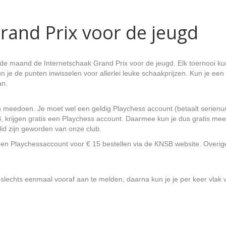
rand Prix voor de jeugd
e maand de Internetschaak Grand Prix voor de jeugd. Elk toernooi ku
un je de punten inwisselen voor allerlei leuke schaakprijzen. Kun je ee
an.
n meedoen. Je moet wel een geldig Playchess account (betaalt serienu
B, krijgen gratis een Playchess account. Daarmee kun je dus gratis mee
lid zijn geworden van onze club.
t een Playchessaccount voor € 15 bestellen via de KNSB website. Overig
e slechts eenmaal vooraf aan te melden, daarna kun je je per keer vlak v