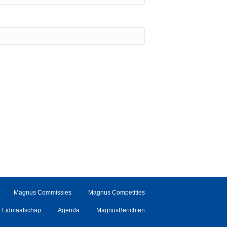
Magnus Commissies
Magnus Competities
Lidmaatschap
Agenda
MagnusBerichten