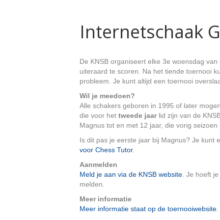
Internetschaak G
De KNSB organiseert elke 3e woensdag van d
uiteraard te scoren. Na het tiende toernooi k
probleem. Je kunt altijd een toernooi oversla
Wil je meedoen?
Alle schakers geboren in 1995 of later moge
die voor het
tweede jaar
lid zijn van de KNS
Magnus tot en met 12 jaar, die vorig seizoen 
Is dit pas je eerste jaar bij Magnus? Je kun
voor Chess Tutor
.
Aanmelden
Meld je aan via de KNSB website
. Je hoeft j
melden.
Meer informatie
Meer informatie staat op de toernooiwebsite
.