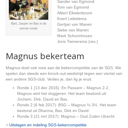
Sander van Egmond
Tom van Egmond
Albert Eikelenboom
Koert Liekelema
Bart, Jasper en Bas in de
Gertjan van Manen
eerste ronde
Siebe van Manen
Mark Schoonhoven
Joris Tiemersma (res.)
Magnus bekerteam
Magnus doet ook mee aan de bekercompetitie van de SGS. We
spelen dan steeds een knock-out-wedstrijd tegen een viertal van
een andere SGS-club. Verlies je, dan lig je eruit.
Ronde 1 (13 dec 2016): En Passant – Magnus 2-2,
Magnus wint het vluggeren. Het team bestond uit:
Jochem, Dirk, David en Bas.
Ronde 2 (6 feb 2017): BSG – Magnus ½-3½. Het team
bestond uit Dharma, Bas, Dirk en David.
Ronde 3 (21 mrt 2017): Magnus – Oud Zuilen Utrecht.
>
Uitslagen en indeling SGS-bekercompetitie