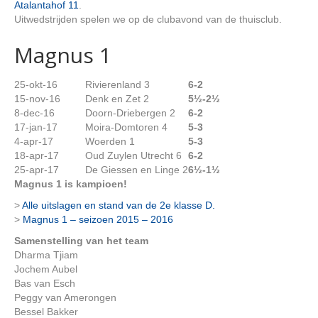
Atalantahof 11
.
Uitwedstrijden spelen we op de clubavond van de thuisclub.
Magnus 1
25-okt-16
Rivierenland 3
6-2
15-nov-16
Denk en Zet 2
5½-2½
8-dec-16
Doorn-Driebergen 2
6-2
17-jan-17
Moira-Domtoren 4
5-3
4-apr-17
Woerden 1
5-3
18-apr-17
Oud Zuylen Utrecht 6
6-2
25-apr-17
De Giessen en Linge 2
6½-1½
Magnus 1 is kampioen!
>
Alle uitslagen en stand van de 2e klasse D.
>
Magnus 1 – seizoen 2015 – 2016
Samenstelling van het team
Dharma Tjiam
Jochem Aubel
Bas van Esch
Peggy van Amerongen
Bessel Bakker