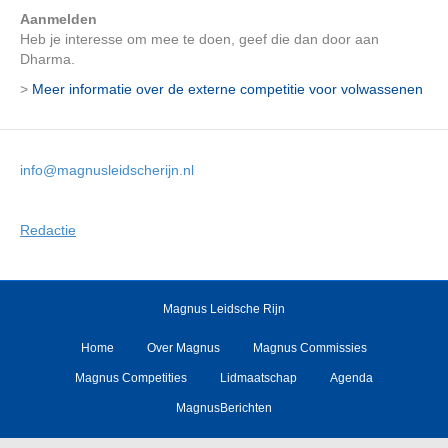
Aanmelden
Heb je interesse om mee te doen, geef die dan door aan
Dharma.
>
Meer informatie over de externe competitie voor volwassenen
info@magnusleidscherijn.nl
Redactie
Magnus Leidsche Rijn
Home
Over Magnus
Magnus Commissies
Magnus Competities
Lidmaatschap
Agenda
MagnusBerichten