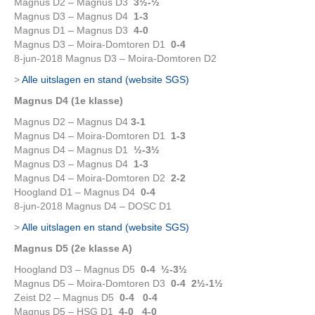
Magnus D2 – Magnus D3
3½-½
Magnus D3 – Magnus D4
1-3
Magnus D1 – Magnus D3
4-0
Magnus D3 – Moira-Domtoren D1
0-4
8-jun-2018 Magnus D3 – Moira-Domtoren D2
>
Alle uitslagen en stand (website SGS)
Magnus D4 (1e klasse)
Magnus D2 – Magnus D4
3-1
Magnus D4 – Moira-Domtoren D1
1-3
Magnus D4 – Magnus D1
½-3½
Magnus D3 – Magnus D4
1-3
Magnus D4 – Moira-Domtoren D2
2-2
Hoogland D1 – Magnus D4
0-4
8-jun-2018 Magnus D4 – DOSC D1
>
Alle uitslagen en stand (website SGS)
Magnus D5 (2e klasse A)
Hoogland D3 – Magnus D5
0-4 ½-3½
Magnus D5 – Moira-Domtoren D3
0-4
2½-1½
Zeist D2 – Magnus D5
0-4 0-4
Magnus D5 – HSG D1
4-0 4-0