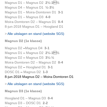
Magnus D1 – Magnus D2
2½-1½
Magnus D4 – Magnus D1
½-3½
Magnus D1 – Moira-Domtoren D1
3-1
Magnus D1 – Magnus D3
4-0
Moira-Domtoren D2 – Magnus D1
0-4
8-jun-2018 Magnus D1 – Hoogland D1
>
Alle uitslagen en stand (website SGS)
Magnus D2 (1e klasse)
Magnus D2
–
Magnus D4
3-1
Magnus D1
–
Magnus D2
2½-1½
Magnus D2
–
Magnus D3
3½-½
Moira-Domtoren D2 – Magnus D2
0-4
Magnus D2
–
Hoogland D1
3-1
DOSC D1
–
Magnus D2
1-3
8-jun-2018 Magnus D2 – Moira-Domtoren D1
>
Alle uitslagen en stand (website SGS)
Magnus D3 (1e klasse)
Hoogland D1 – Magnus D3
0-4
Magnus D3 – DOSC D1
2-2